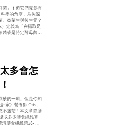
好菌」！但它們究竟有
以實證科學的角度，為你深
菌、益菌生與後生元？
ics）定義為「在攝取足
細菌或是特定酵母菌。
後進入腸道發揮作用。
太多會怎
！
或缺的一環。但是你知
計家》營養師 Otis，
充不迷茫！本文章節膳
 攝取多少膳食纖維算
清膳食纖維禁忌- 膳
- 膳食纖維可以跟魚