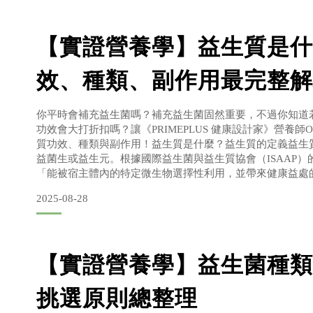
【實證營養學】益生質是什
效、種類、副作用最完整解
你平時會補充益生菌嗎？補充益生菌固然重要，不過你知道
功效會大打折扣嗎？讓《PRIMEPLUS 健康設計家》營養師O
質功效、種類與副作用！益生質是什麼？益生質的定義益生質（Pr
益菌生或益生元。根據國際益生菌與益生質協會（ISAAP）
「能被宿主體內的特定微生物選擇性利用，並帶來健康益處
義，常見的益生質有菊苣纖維（菊糖）、果寡糖、半乳寡糖
2025-08-28
生質 益生菌的關係益生質可被腸道微生物分解利
【實證營養學】益生菌種類
挑選原則總整理