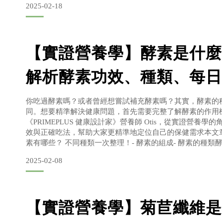
2025-02-18
油一起吃嗎膳食纖維怎麼吃最好？最佳補充時
【實證營養學】酵素是什麼
解析酵素功效、種類、每日
你吃過酵素嗎？或者曾經想嘗試補充酵素嗎？其實，酵素的
同。想要精準解決健康問題，首先需要完整了解酵素的作用
《PRIMEPLUS 健康設計家》營養師 Otis，從實證營養
效與正確吃法，幫助大家更精準地定位自己的保健需求本文
素有哪些？ 不同種類一次整理！- 酵素的組成- 酵素的種類
酵素才有效？- 消化酵素的功效- 代謝酵素的功效酵素可以
2025-02-08
用？酵素每日攝取量？- 酵素吃法- 酵素攝取量與副
【實證營養學】菊苣纖維是