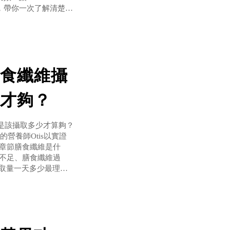
角度，帶你一次了解清楚！
？ 實證白腎豆功效有
食纖維攝
才夠？
是該攝取多少才算夠？
的營養師Otis以實證
文章節膳食纖維是什
維不足、膳食纖維過
攝取量一天多少最理
量排行- 豆類膳食纖