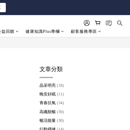
逛
逛
公益回饋
健康知識Plus專欄
顧客服務專區
逛
文章分類
晶采明亮
(18)
晚安好眠
(11)
青春抗氧
(34)
高纖順暢
(30)
暢活能量
(30)
行動穩健
(14)