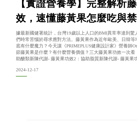
【實證營養學】完整解析藤
效，速懂藤黃果怎麼吃與禁
據最新國健署統計，台灣19歲以上人口的BMI異常率達到驚
們時常苦惱於尋求應對方法。藤黃果作為近年歐美、日韓等
底有什麼魔力？今天讓《PRIMEPLUS健康設計家》營養師O
節藤黃果是什麼？有什麼營養價值？三大藤黃果功效一次看！
助醣類新陳代謝- 藤黃果功效2：協助脂質新陳代謝- 藤黃果
吃藤黃果會拉肚子嗎？藤黃果副作用與禁忌- 藤黃果副作用有
2024-12-17
群藤黃果怎麼吃？快速了解藤黃果攝取量與補