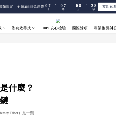
5
5
5
7
:
:
:
:
:
:
0
0
7
7
0
0
7
7
0
0
8
8
2
2
7
7
親節限定｜全館滿888免運費
親節限定｜全館滿888免運費
立即逛
立即逛
4
4
4
6
日
日
時
時
分
分
秒
秒
6
6
6
6
7
7
1
1
6
6
3
3
3
5
5
5
5
5
6
6
0
0
5
5
【限時】全館指定商品 任選 2件9折
2
9
2
9
2
4
9
4
4
4
4
5
5
4
4
1
8
1
8
1
9
3
8
找
依功效尋找
100%安心檢驗
3
3
3
3
國際獎項
4
4
專業推薦與
3
3
:
:
:
0
7
0
7
0
8
2
7
親節限定｜全館滿888免運費
立即逛
2
2
2
2
3
3
2
2
日
時
分
秒
6
6
7
1
6
1
1
1
1
2
2
1
1
5
5
6
0
5
0
0
0
0
1
1
0
0
4
4
5
4
0
0
3
3
4
3
2
2
3
2
1
1
2
1
0
0
1
0
0
是什麼？
鍵
ry Fiber）是一類