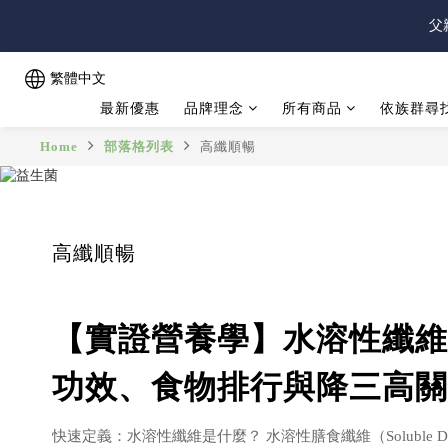
父
父
繁體中文
最新優惠
品牌理念
所有商品
依族群尋
父
Home
部落格列表
高纖順暢
高纖順暢
【實證營養學】水溶性纖維
功效、食物排行與降三高關
快速定義：水溶性纖維是什麼？ 水溶性膳食纖維（Soluble Dieta