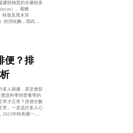
凝膠狀物質的非澱粉多
glucan）、菊糖
麥、秋葵及黑木耳
苷鍵）的消化酶，因此纖
J Nutr Met
排便？排
析
許多人困擾，甚至會影
，將從實證科學與營養學的
正常才正常？排便次數
正常」一直是許多人心
2023年時美國一項
如下：每週排便次數人