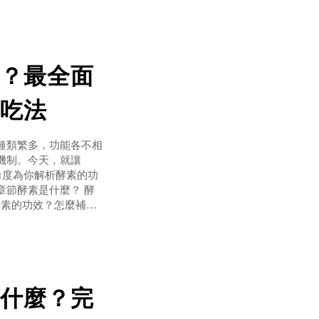
？最全面
吃法
種類繁多，功能各不相
機制。今天，就讓
學的角度為你解析酵素的功
章節酵素是什麼？ 酵
酵素的功效？怎麼補充
天天吃嗎？酵素副作
什麼？完