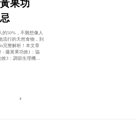
黃果功
忌
人的50%，不難想像人
地流行的天然食物，到
tis完整解析！本文章
- 藤黃果功效1：協
功效3：調節生理機能
哪些- 藤黃果禁忌族