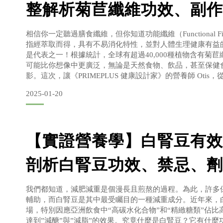
整解析菊苣纖維功效、副作
法
相信你一定聽過膳食纖維，但你知道功能纖維（Functional F
指經萃取而得，具有不易消化特性，並對人體生理健康有益
是代表之一！根據統計，全球有超過40,000種植物含有菊
可能比你想像中更廣泛，無論是天然食物、飲品，甚至保健
影。這次，讓《PRIMEPLUS 健康設計家》的營養師 Oti
你解析菊苣纖維的功效與正確吃法！ 本文章節菊苣纖維是什
2025-01-20
特性一次看！菊苣纖維功效有哪
【實證營養學】白腎豆有效
剖析白腎豆功效、禁忌、劑
吃法
我們都知道，減肥減重是個漫長且煎熬的過程。為此，許多
輔助，而白腎豆是其中最受矚目的一種減重成分。近年來，
場，特別因應亞洲飲食中“高碳水化合物”和“精緻糖類”佔
達到”減醣”與”減脂”的效果。究竟什麼是白腎豆？它有什麼