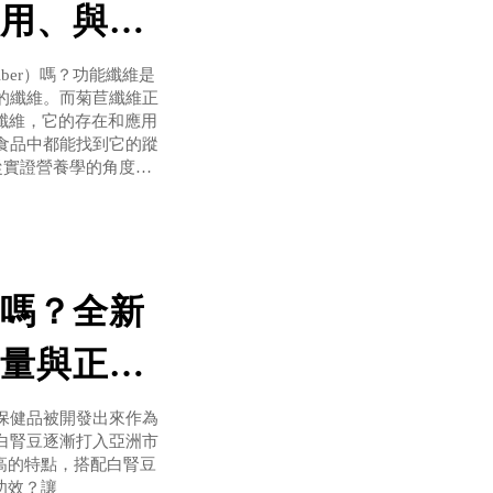
用、與吃
iber）嗎？功能纖維是
的纖維。而菊苣纖維正
苣纖維，它的存在和應用
食品中都能找到它的蹤
s，從實證營養學的角度為
麼？ 菊苣纖維種類與
嗎？全新
量與正確
保健品被開發出來作為
白腎豆逐漸打入亞洲市
比高的特點，搭配白腎豆
功效？讓