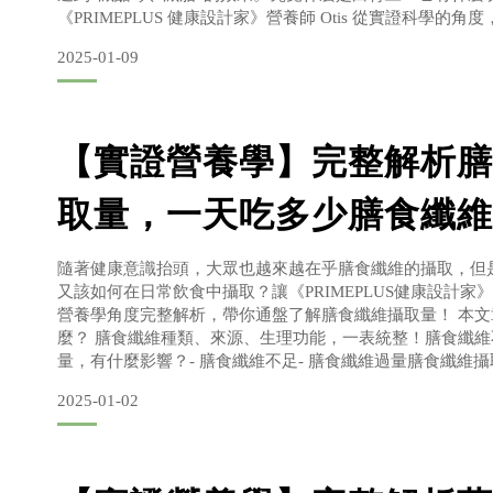
《PRIMEPLUS 健康設計家》營養師 Otis 從實證科學的
本文章節營養師帶你認識白腎豆是什麼！白腎豆減肥有效嗎
2025-01-09
哪些？ - 白腎豆減少澱粉吸收，長期控制熱量攝取-
【實證營養學】完整解析膳
取量，一天吃多少膳食纖維
隨著健康意識抬頭，大眾也越來越在乎膳食纖維的攝取，但
又該如何在日常飲食中攝取？讓《PRIMEPLUS健康設計家》
營養學角度完整解析，帶你通盤了解膳食纖維攝取量！ 本
麼？ 膳食纖維種類、來源、生理功能，一表統整！膳食纖
量，有什麼影響？- 膳食纖維不足- 膳食纖維過量膳食纖維
想？高纖食物排行榜！多吃青菜就夠了嗎？- 全穀類膳食纖維
2025-01-02
維量排行- 蔬菜類膳食纖維量排行- 種子堅果類膳食纖維量