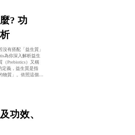
麼? 功
析
若沒有搭配「益生質」
tis為你深入解析益生
ebiotics）又稱
的定義，益生質是指
的物質」。依照這個定
、低聚糖與果膠等。益
及功效、