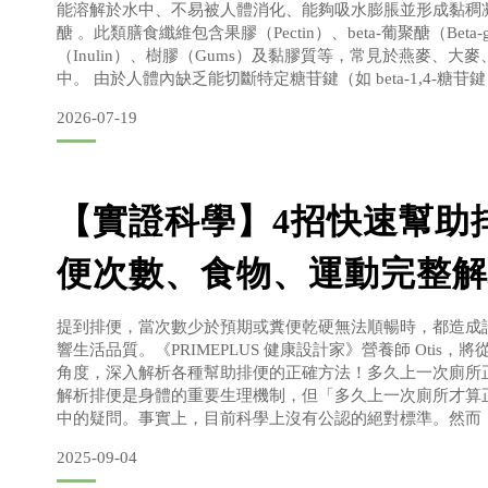
能溶解於水中、不易被人體消化、能夠吸水膨脹並形成黏稠
醣 。此類膳食纖維包含果膠（Pectin）、beta-葡聚醣（Beta-
（Inulin）、樹膠（Gums）及黏膠質等，常見於燕麥、大
中。 由於人體內缺乏能切斷特定糖苷鍵（如 beta-1,4-糖
維無法在小腸中消化吸收，而能夠在大腸內由腸道菌叢發酵。根據《
2026-07-19
【實證科學】4招快速幫助
便次數、食物、運動完整解
提到排便，當次數少於預期或糞便乾硬無法順暢時，都造成
響生活品質。《PRIMEPLUS 健康設計家》營養師 Otis
角度，深入解析各種幫助排便的正確方法！多久上一次廁所
解析排便是身體的重要生理機制，但「多久上一次廁所才算
中的疑問。事實上，目前科學上沒有公認的絕對標準。然而，
涵蓋14,573 名成年人的大型研究發現，每週排便次數分布
2025-09-04
數占比1–2 次3.3%3–6 次12.1%7