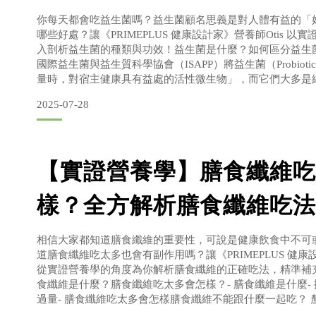
你每天都會吃益生菌嗎？益生菌顧名思義是對人體有益的「
哪些好處？讓《PRIMEPLUS 健康設計家》營養師Otis 
入剖析益生菌的種類與功效！益生菌是什麼？如何區分益生
國際益生菌與益生質科學協會（ISAPP）將益生菌（Probiot
量時，對宿主健康具有益處的活性微生物」，而它們大多是
益生菌的主要來源有發酵食品 (如優格) 與保健品，在補充
2025-07-28
需特別注意的是，益菌生、後生元等雖
【實證營養學】膳食纖維吃
樣？全方解析膳食纖維吃法
相信大家都知道膳食纖維的重要性，可說是健康飲食中不可
道膳食纖維吃太多也會有副作用嗎？讓《PRIMEPLUS 健康設
從實證營養學的角度為你解析膳食纖維的正確吃法，精準補
食纖維是什麼？膳食纖維吃太多會怎樣？- 膳食纖維是什麼-
過量- 膳食纖維吃太多會怎樣膳食纖維不能跟什麼一起吃？ 釐
食纖維可以跟藥物一起吃嗎- 膳食纖維可以跟礦物質一起吃嗎