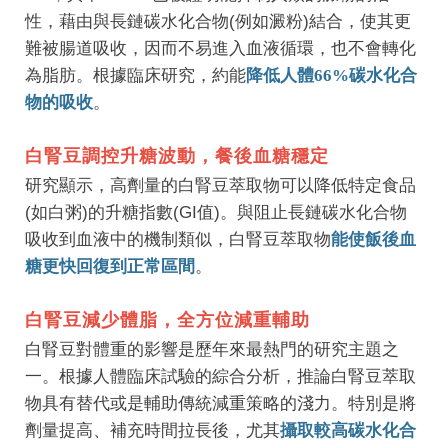
性，藉由與長鏈碳水化合物(例如澱粉)結合，使其更
難被腸道吸收，因而不易進入血液循環，也不會轉化
為脂肪。根據臨床研究，約能
降低人體66%碳水化合
物的吸收
。
白腎豆調控升糖波動，餐後血糖穩定
研究顯示，高劑量的白腎豆萃取物可以
降低特定食品
(如白粥)的升糖指數(GI值)
。與阻止長鏈碳水化合物
吸收到血液中的機制類似，白腎豆萃取物
能使飯後血
糖更快回復到正常區間
。
白腎豆減少體脂，全方位減重輔助
白腎豆對體重的影響是歷年來最熱門的研究主題之
一。根據
人體臨床試驗的綜合分析
，推論白腎豆萃取
物具有替代或是輔助傳統減重策略的淺力。特別是將
劑量提高、補充時間拉長後，尤其
攝取較高碳水化合