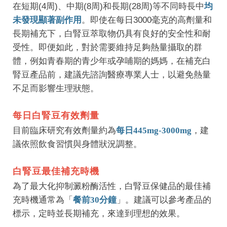
在
短期(4周)
、
中期(8周)
和
長期(28周)
等不同時長中
均
未發現顯著副作用
。即使在每日3000毫克的高劑量和
長期補充下，白腎豆萃取物仍具有良好的安全性和耐
受性。即便如此，對於需要維持足夠熱量攝取的群
體，例如青春期的青少年或孕哺期的媽媽，在補充白
腎豆產品前，建議先諮詢醫療專業人士，以避免熱量
不足而影響生理狀態。
每日白腎豆有效劑量
目前臨床研究有效劑量約為
每日445mg-3000mg
，建
議依照飲食習慣與身體狀況調整。
白腎豆最佳補充時機
為了最大化抑制澱粉酶活性，白腎豆保健品的最佳補
充時機通常為「
餐前30分鐘
」。建議可以參考產品的
標示，定時並長期補充，來達到理想的效果。