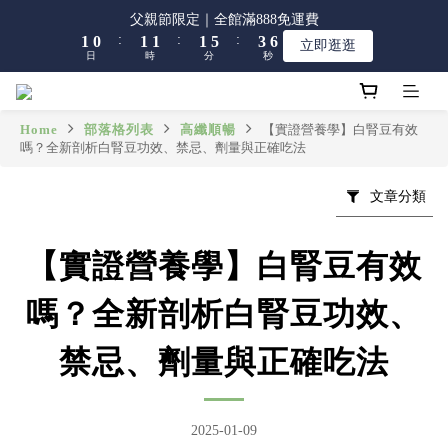
9
8
9
9
9
7
7
2
2
1
1
2
2
2
2
2
2
6
6
4
4
父親節限定｜全館滿888免運費
父親節限定｜全館滿888免運費
8
7
8
8
8
6
6
:
:
:
:
:
:
1
1
0
0
1
1
1
1
1
1
5
5
3
3
立即逛逛
立即逛逛
7
6
7
7
7
9
5
5
日
日
時
時
分
分
秒
秒
0
0
0
0
0
0
0
0
4
4
2
2
6
5
6
6
6
8
4
4
3
3
1
1
5
4
5
5
5
9
7
3
3
2
2
0
0
【限時】全館指定商品 任選 2件9折
9
4
3
4
4
4
8
6
2
2
1
1
Home
部落格列表
高纖順暢
【實證營養學】白腎豆有效
8
3
2
3
3
3
7
5
1
1
嗎？全新剖析白腎豆功效、禁忌、劑量與正確吃法
0
0
7
2
1
2
2
2
6
4
父親節限定｜全館滿888免運費
0
0
6
:
:
:
1
0
1
1
1
5
3
立即逛逛
文章分類
5
日
時
分
秒
0
0
0
0
4
2
4
3
1
3
2
0
【實證營養學】白腎豆有效
2
1
1
0
嗎？全新剖析白腎豆功效、
0
禁忌、劑量與正確吃法
2025-01-09