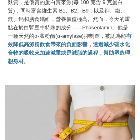
麩質，是優質的蛋白質來源(每 100 克含 9 克蛋白
質)，同時富含維生素 B1、B2、B9，以及鉀、鐵、
鎂、鈣和膳食纖維，營養價值極高。然而，今天的重
點在於白腎豆中特殊的成分——Phaseolamin。他是
一種天然的α-澱粉酶(α-amylase)抑制劑，被認為能
有
效降低高澱粉飲食帶來的負面影響，透過減少碳水化
合物的吸收來加速減重或是減脂的過程，幫助塑造理
想身材
。