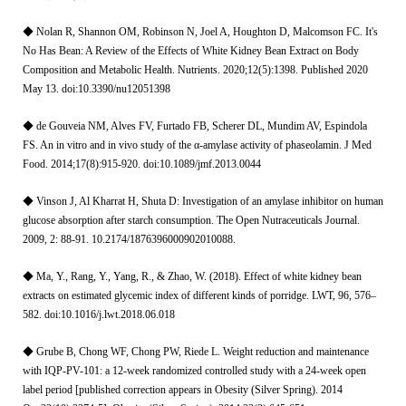
◆ Nolan R, Shannon OM, Robinson N, Joel A, Houghton D, Malcomson FC. It's
No Has Bean: A Review of the Effects of White Kidney Bean Extract on Body
Composition and Metabolic Health. Nutrients. 2020;12(5):1398. Published 2020
May 13. doi:10.3390/nu12051398
◆ de Gouveia NM, Alves FV, Furtado FB, Scherer DL, Mundim AV, Espindola
FS. An in vitro and in vivo study of the α-amylase activity of phaseolamin. J Med
Food. 2014;17(8):915-920. doi:10.1089/jmf.2013.0044
◆ Vinson J, Al Kharrat H, Shuta D: Investigation of an amylase inhibitor on human
glucose absorption after starch consumption. The Open Nutraceuticals Journal.
2009, 2: 88-91. 10.2174/1876396000902010088.
◆ Ma, Y., Rang, Y., Yang, R., & Zhao, W. (2018). Effect of white kidney bean
extracts on estimated glycemic index of different kinds of porridge. LWT, 96, 576–
582. doi:10.1016/j.lwt.2018.06.018
◆ Grube B, Chong WF, Chong PW, Riede L. Weight reduction and maintenance
with IQP-PV-101: a 12-week randomized controlled study with a 24-week open
label period [published correction appears in Obesity (Silver Spring). 2014