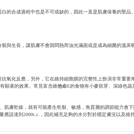
蛋白的合成過程中也是不可或缺的，因此一直是肌膚保養的聖品
分裂與生長，讓肌膚不會因悶熱而油光滿面或是成為細菌的溫床
對抗氧化反應，另外，它在維持細胞膜的完整性上扮演非常重要
病有顯著的效果。常見富含維
他命
E的食物有小麥胚芽、深綠色蔬
、肌膚乾燥，就有可能產生乾裂、敏感，角質層的調節能力會下
該達到2000c.c.，因此補充足夠的水分對於穩定膚況以及維