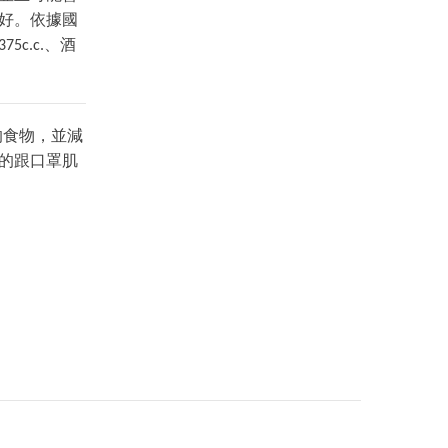
好。依據國
c.c.、酒
的食物，並減
的跟口罩肌