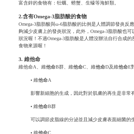
富含鋅的食物有：牡蠣、螃蟹、生蠔等海鮮類。
2.含有Omega-3脂肪酸的食物
Omega-3脂肪酸與ω-6脂肪酸的比例是人體調節發炎
夠減少皮膚上的發炎狀況，此外，Omega-3脂肪酸
狀況喔！不過Omega-3脂肪酸是人體沒辦法自行合
食物來源喔！
3. 維他命
維他命A、維
他命
B群、維
他命
C、維
他命
D及維
他命
E
• 維
他命
A
影響新細胞的生成，因此對於肌膚的再生是非常
• 維
他命
B群
可以調節皮脂線的分泌並且減少皮膚表面細菌的
• 維
他命
C