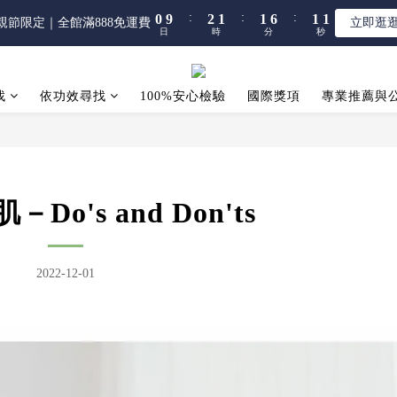
5
7
6
6
6
5
:
:
:
:
:
:
0
0
9
9
2
2
1
1
1
1
6
6
1
1
0
0
親節限定｜全館滿888免運費
親節限定｜全館滿888免運費
立即逛
立即逛
4
6
5
5
5
4
日
日
時
時
分
分
秒
秒
8
8
1
1
0
0
0
0
5
5
0
0
3
5
4
4
9
4
3
7
7
0
0
4
4
【限時】全館指定商品 任選 2件9折
2
4
3
3
8
3
2
6
6
3
3
1
3
2
2
7
2
1
找
依功效尋找
100%安心檢驗
5
5
國際獎項
2
2
專業推薦與
:
:
:
0
9
2
1
1
6
1
0
親節限定｜全館滿888免運費
立即逛
4
4
1
1
日
時
分
秒
8
1
0
0
5
0
3
3
0
0
7
0
4
2
2
6
3
1
1
5
2
0
0
Do's and Don'ts
4
1
3
0
2
1
2022-12-01
0