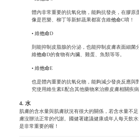
體內非常重要的抗氧化物，能夠抗發炎，在膠原
像是芭樂、柳丁等新鮮蔬果都富含維
他命
C唷！
• 維
他命
D
則能抑制皮脂腺的分泌，也能抑制皮膚表面細菌
維
他命
D的食物有內臟、雞蛋、魚類等等。
• 維
他命
E
也是體內重要的抗氧化物，能夠減少發炎反應與
究使用維生素E配合其他藥物來治療皮膚相關疾
4. 水
肌膚的含水量與肌膚狀況有很大的關係，若含水量不足
膚沒辦法正常的代謝。國健署建議健康成年人每天飲水量應
是非常重要的喔！