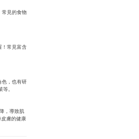
。常見的食物
喔！常見富含
角色，也有研
菜等。
降，導致肌
持皮膚的健康