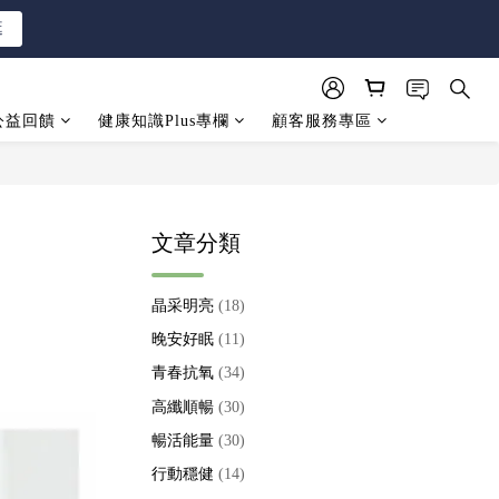
逛
逛
公益回饋
健康知識Plus專欄
顧客服務專區
逛
文章分類
晶采明亮
(18)
晚安好眠
(11)
青春抗氧
(34)
高纖順暢
(30)
暢活能量
(30)
行動穩健
(14)