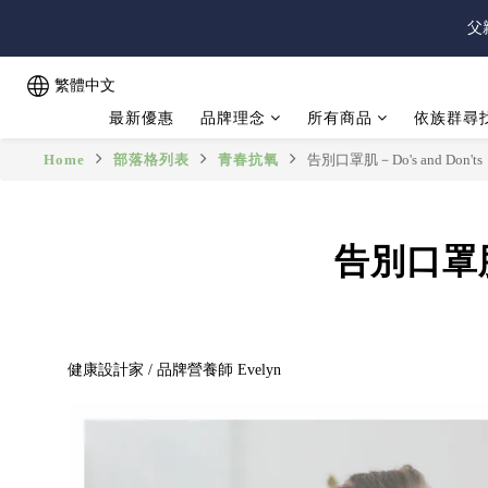
父
父
繁體中文
最新優惠
品牌理念
所有商品
依族群尋
父
Home
部落格列表
青春抗氧
告別口罩肌－Do's and Don'ts
告別口罩肌－
健康設計家 / 品牌營養師 Evelyn