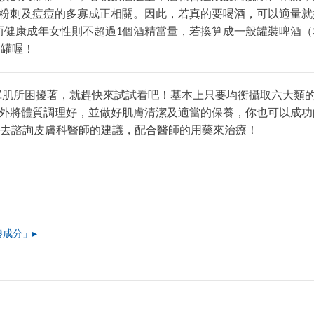
粉刺及痘痘的多寡成正相關。因此，若真的要喝酒，可以適量就
康成年女性則不超過1個酒精當量，若換算成一般罐裝啤酒（375
一罐喔！
是正在被口罩肌所困擾著，就趕快來試試看吧！基本上只要均衡攝取六大類
外將體質調理好，並做好肌膚清潔及適當的保養，你也可以成功
定要去諮詢皮膚科醫師的建議，配合醫師的用藥來治療！
成分」▸