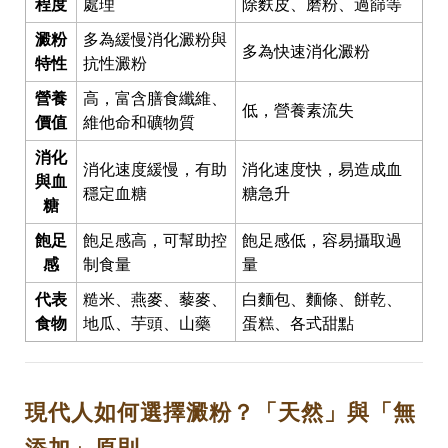
程度
處理
除麩皮、磨粉、過篩等
澱粉
多為緩慢消化澱粉與
多為快速消化澱粉
特性
抗性澱粉
營養
高，富含膳食纖維、
低，營養素流失
價值
維他命和礦物質
消化
消化速度緩慢，有助
消化速度快，易造成血
與血
穩定血糖
糖急升
糖
飽足
飽足感高，可幫助控
飽足感低，容易攝取過
感
制食量
量
代表
糙米、燕麥、藜麥、
白麵包、麵條、餅乾、
食物
地瓜、芋頭、山藥
蛋糕、各式甜點
現代人如何選擇澱粉？「天然」與「無