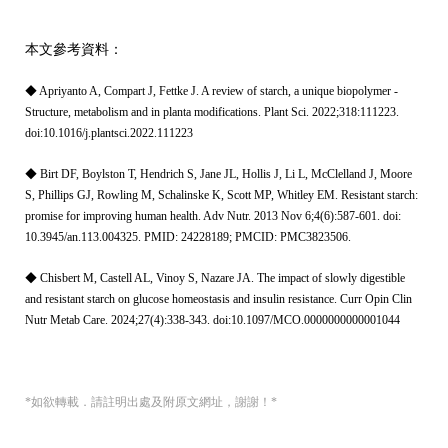
本文參考資料：
◆ Apriyanto A, Compart J, Fettke J. A review of starch, a unique biopolymer -
Structure, metabolism and in planta modifications. Plant Sci. 2022;318:111223.
doi:10.1016/j.plantsci.2022.111223
◆ Birt DF, Boylston T, Hendrich S, Jane JL, Hollis J, Li L, McClelland J, Moore
S, Phillips GJ, Rowling M, Schalinske K, Scott MP, Whitley EM. Resistant starch:
promise for improving human health. Adv Nutr. 2013 Nov 6;4(6):587-601. doi:
10.3945/an.113.004325. PMID: 24228189; PMCID: PMC3823506.
◆ Chisbert M, Castell AL, Vinoy S, Nazare JA. The impact of slowly digestible
and resistant starch on glucose homeostasis and insulin resistance. Curr Opin Clin
Nutr Metab Care. 2024;27(4):338-343. doi:10.1097/MCO.0000000000001044
*如欲轉載．請註明出處及附原文網址，謝謝！*