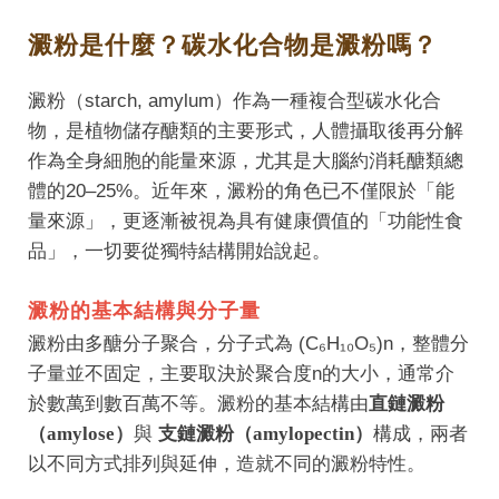
澱粉是什麼？碳水化合物是澱粉嗎？
澱粉（starch, amylum）作為一種複合型碳水化合
物，是植物儲存醣類的主要形式，人體攝取後再分解
作為全身細胞的能量來源，尤其是大腦約消耗醣類總
體的20–25%。近年來，澱粉的角色已不僅限於「能
量來源」，更逐漸被視為具有健康價值的「功能性食
品」，一切要從獨特結構開始說起。
澱粉的基本結構與分子量
澱粉由多醣分子聚合，分子式為 (C₆H₁₀O₅)n，整體分
子量並不固定，主要取決於聚合度n的大小，通常介
於數萬到數百萬不等。澱粉的基本結構由
直鏈澱粉
（amylose）
與
支鏈澱粉（amylopectin）
構成，兩者
以不同方式排列與延伸，造就不同的澱粉特性。