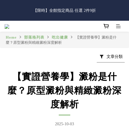
5
5
6
7
6
7
5
0
4
0
1
8
1
2
3
7
2
3
父親節限定｜全館滿888免運費
4
4
5
6
5
6
4
3
【限時】全館指定商品 任選 2件9折
:
:
:
0
7
0
1
2
6
1
2
立即逛逛
3
3
4
5
9
4
5
3
2
日
時
分
秒
6
0
1
5
0
1
2
9
2
3
4
8
3
4
2
1
5
0
4
0
1
8
1
2
3
7
2
3
父親節限定｜全館滿888免運費
1
0
4
3
:
:
:
0
7
0
1
2
6
1
2
立即逛逛
0
3
2
Home
部落格列表
吃出健康
【實證營養學】澱粉是什
日
時
分
秒
6
0
1
5
0
1
麼？原型澱粉與精緻澱粉深度解析
2
1
5
0
4
0
1
0
4
3
0
文章分類
3
2
2
1
1
0
【實證營養學】澱粉是什
0
麼？原型澱粉與精緻澱粉深
度解析
2025-10-03