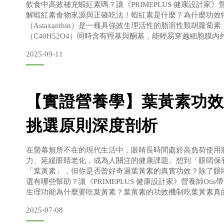
飲食中高效補充蝦紅素嗎？讓《PRIMEPLUS 健康設計家》營
解蝦紅素食物來源與正確吃法！蝦紅素是什麼？為什麼功效
（Astaxanthin）是一種具強效生理活性的脂溶性類胡蘿蔔
（C40H52O4）同時含有羥基與酮基，能輕易穿越細胞膜
膜能力」，因此具有更佳的吸收與利用效率。科學研究顯示
2025-09-11
他命C的 6,000 倍、維生素E的 550 倍，
【實證營養學】葉黃素功效
挑選原則深度剖析
在螢幕無所不在的現代生活中，眼睛長時間處於高負荷使用
力、延緩眼睛老化，成為人關注的健康課題。想到「眼睛保
「葉黃素」，但你是否曾好奇過葉黃素的真實功效？除了眼
還有哪些幫助？讓《PRIMEPLUS 健康設計家》營養師Oti
生理功能為什麼要吃葉黃素？葉黃素的功效機制吃葉黃素真
又是如何發揮功效的？近年來，針對葉黃素的研究日益增多
2025-07-08
素能預防眼睛與許多全身性疾病，並透過4種主要機制： 抗