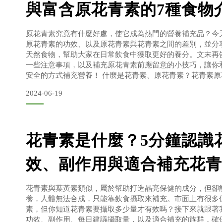
與富含原花青素的7種食物
原花青素究竟有什麼好處，使它成為熱門的營養補充品？今
原花青素的功效、以及原花青素與花青素之間的差別，並分
天然食物，幫助大家在日常飲食中獲取更好的養分。文末再
一些注意事項，以及補充原花青素前應留意的小技巧，讓你
安全的方式補充營養！ 什麼是花青素、原花青素？花青素
青素、原花青素雖然在中文名稱上相當類似，不過嚴格來說
2024-06-19
青素（Anthocyanin）花青素是一種類黃酮的水溶性多酚，
花青素是什麼？5分鐘認識
效、副作用與適合補充花青
花青素與葉黃素類似，屬於幫助打造晶亮保健的成分，但卻
養，人體無法合成，只能靠飲食攝取來補充。市面上有很多
素，但你知道花青素要攝取多少量才有效嗎？接下來就跟著
功效、副作用、每日建議攝取量，以及適合補充的族群，確