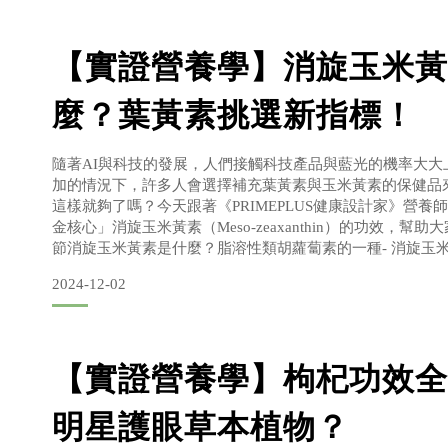
【實證營養學】消旋玉米黃
麼？葉黃素挑選新指標！
隨著AI與科技的發展，人們接觸科技產品與藍光的機率大大
加的情況下，許多人會選擇補充葉黃素與玉米黃素的保健品
這樣就夠了嗎？今天跟著《PRIMEPLUS健康設計家》營養師
金核心」消旋玉米黃素（Meso-zeaxanthin）的功效，幫
節消旋玉米黃素是什麼？脂溶性類胡蘿蔔素的一種- 消旋玉米
米黃素在黃斑部區域的分布消旋玉米黃素的功效有哪些？葉
2024-12-02
旋玉米黃素缺一不可！？- 改善視覺對比敏
【實證營養學】枸杞功效全
明星護眼草本植物？