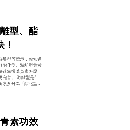
離型、酯
訣！
游離型等標示，你知道
解酯化型、游離型葉黃
快速掌握葉黃素怎麼
更完善。 游離型是什
黃素多分為「酯化型」
佳的產品，而酯化型葉
與身體狀況來挑選，
青素功效