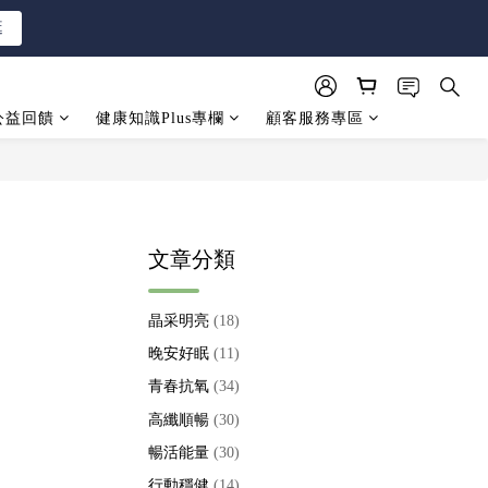
逛
逛
公益回饋
健康知識Plus專欄
顧客服務專區
逛
文章分類
晶采明亮
(18)
晚安好眠
(11)
青春抗氧
(34)
高纖順暢
(30)
暢活能量
(30)
行動穩健
(14)