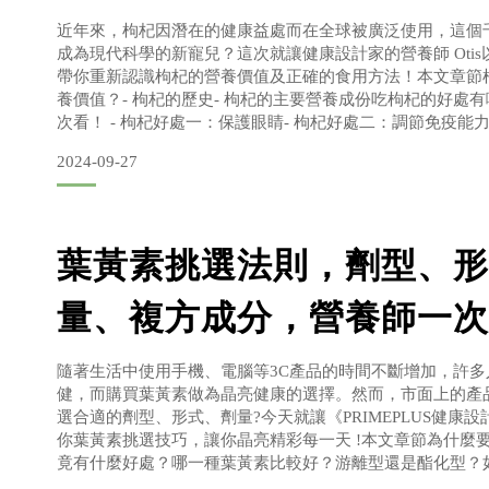
近年來，枸杞因潛在的健康益處而在全球被廣泛使用，這個
成為現代科學的新寵兒？這次就讓健康設計家的營養師 Oti
帶你重新認識枸杞的營養價值及正確的食用方法！本文章節枸
養價值？- 枸杞的歷史- 枸杞的主要營養成份吃枸杞的好處有
次看！ - 枸杞好處一：保護眼睛- 枸杞好處二：調節免疫能力
血糖血脂- 枸杞好處四：改善抑鬱、焦慮和睡眠枸杞吃太多會
2024-09-27
忌？- 該枸杞一天要吃多少？- 枸杞哪些人
葉黃素挑選法則，劑型、形
量、複方成分，營養師一次
隨著生活中使用手機、電腦等3C產品的時間不斷增加，許多
健，而購買葉黃素做為晶亮健康的選擇。然而，市面上的產
選合適的劑型、形式、劑量?今天就讓《PRIMEPLUS健康設
你葉黃素挑選技巧，讓你晶亮精彩每一天 !本文章節為什麼
竟有什麼好處？哪一種葉黃素比較好？游離型還是酯化型？
點是關鍵！- 一、葉黃素比例：選擇葉黃素與玉米黃素10：