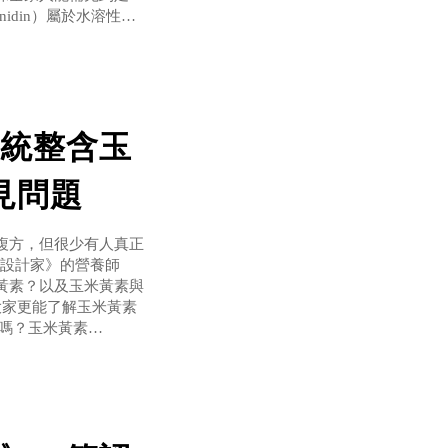
idin）屬於水溶性多
紅色等不同顏色，有
是因為
統整含玉
見問題
複方，但很少有人真正
康設計家》的營養師
米黃素？以及玉米黃素與
大家更能了解玉米黃素
嗎？玉米黃素
結構，同樣是提供晶亮保
般都