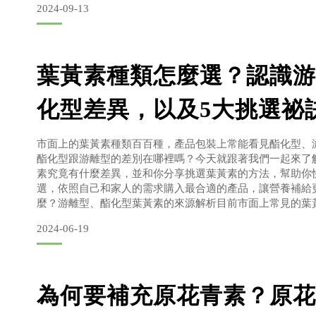
2024-09-13
求- 二、葉黃素劑量：一份要有10毫克，充足攝取，晶亮
葉黃素種類怎麼選？認識游
化型差異，以及5大挑選祕
市面上的葉黃素種類百百種，產品包裝上常能看見酯化型、
酯化型跟游離型的差別在哪裡嗎？今天就跟著我們一起來了
素究竟有什麼差異，並和你分享挑選葉黃素的方法，幫助你
選，依照自己和家人的需求購入最合適的產品，讓營養補給
麼？游離型、酯化型葉黃素的來源解析目前市面上常見的葉
與、「游離型」兩類，游離型葉黃素一般來說屬於吸收率較
2024-06-19
黃素則具備安定的特性，在選購葉黃素產品時，可依照需求
為何要補充原花青素？原花