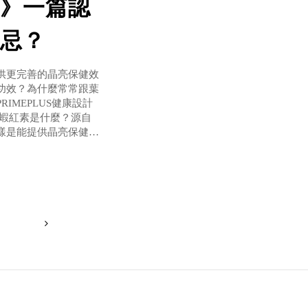
》一篇認
忌？
供更完善的晶亮保健效
功效？為什麼常常跟葉
MEPLUS健康設計
 蝦紅素是什麼？源自
樣是能提供晶亮保健效
中萃取出的營養素。其
紅球藻