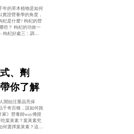
千年的草本植物是如何
s以實證營養學的角度，
杞是什麼? 枸杞的營
哪些？ 枸杞的功效一
- 枸杞好處三：調節
怎樣? 枸杞有哪些禁
式、劑
帶你了解
人開始注重晶亮保
品千奇百種，該如何挑
計家》營養師way傳授
要吃葉黃素？葉黃素究
如何選擇葉黃素？這五
2黃金比例，最符合需