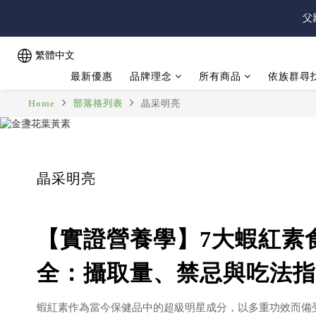
父
父
繁體中文
最新優惠
品牌理念
所有商品
依族群尋
父
Home
部落格列表
晶采明亮
晶采明亮
【實證營養學】7大蝦紅素
全：攝取量、禁忌與吃法指
蝦紅素作為當今保健品中的超級明星成分，以多重功效而備