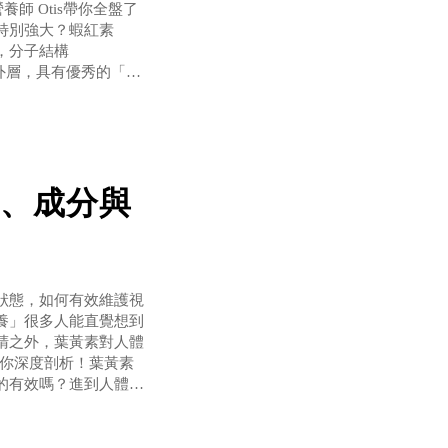
養師 Otis帶你全盤了
特別強大？蝦紅素
素，分子結構
內外層，具有優秀的「跨
，蝦紅素的機能值是維
、成分與
狀態，如何有效維護視
養」很多人能直覺想到
睛之外，葉黃素對人體
s帶你深度剖析！葉黃素
的有效嗎？進到人體後
，發現攝取足量的葉黃
氧