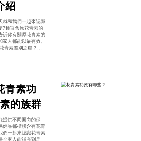
介紹
天就和我們一起來認識
享7種富含原花青素的
告訴你有關原花青素的
和家人都能以最有效、
原花青素差別之處？花
兩者並非相同物質。花
同時也
花青素功
素的族群
能提供不同面向的保
保健品都標榜含有花青
我們一起來認識花青素
保全家人能補充到足