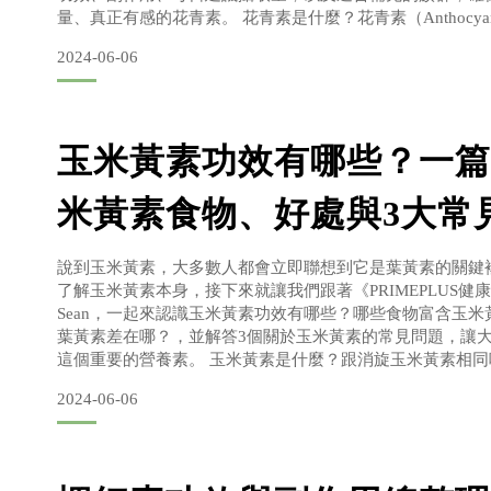
量、真正有感的花青素。 花青素是什麼？花青素（Anthocyan
酚的一員，在不同ph值的環境下，會呈現出藍色、紫色、暗
2024-06-06
許多花朵、蔬果之所以能呈現藍色、黑色等不同色彩，多半
玉米黃素功效有哪些？一篇
米黃素食物、好處與3大常
說到玉米黃素，大多數人都會立即聯想到它是葉黃素的關鍵
了解玉米黃素本身，接下來就讓我們跟著《PRIMEPLUS健
Sean，一起來認識玉米黃素功效有哪些？哪些食物富含玉
葉黃素差在哪？，並解答3個關於玉米黃素的常見問題，讓
這個重要的營養素。 玉米黃素是什麼？跟消旋玉米黃素相同
（Zeaxanthin）是一種類胡蘿蔔素，擁有與葉黃素相似的
2024-06-06
健效果的重要營養素。不過人體無法自行合成玉米黃素，一