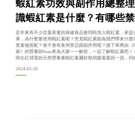
蝦紅素功效與副作用總整理
識蝦紅素是什麼？有哪些禁
近年來有不少含葉黃素的保健食品會同時加入蝦紅素，來提
果，為什麼要使用蝦紅素呢？究竟蝦紅素能為我們帶來什麼
黃素做搭配？會不會有食用禁忌跟副作用呢？接下來將由《PRI
家》的營養師Sean來為大家一一解答，一起了解蝦紅素吧！
雨生紅球藻的天然營養素蝦紅素屬於類胡蘿蔔素的一員，同
果的優質營養素。不過很多人聽到蝦紅素，都認為它是從蝦
2024-05-20
實蝦紅素並非由蝦子本身所產生的營養素，而是源自於雨生