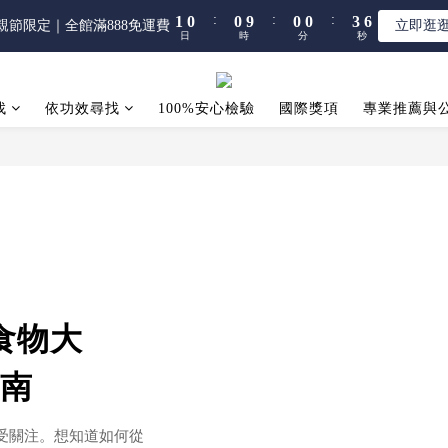
6
6
6
5
5
5
5
8
:
:
:
:
:
:
1
1
0
0
0
0
9
9
0
0
0
0
3
3
親節限定｜全館滿888免運費
親節限定｜全館滿888免運費
立即逛
立即逛
5
5
5
4
4
4
4
7
日
日
時
時
分
分
秒
秒
9
0
0
8
8
2
2
4
4
4
3
3
3
3
6
8
7
7
1
1
3
3
【限時】全館指定商品 任選 2件9折
3
2
2
2
2
5
7
6
6
0
0
2
2
2
1
1
1
1
4
6
找
依功效尋找
100%安心檢驗
5
5
國際獎項
專業推薦與
1
1
:
:
:
1
0
0
9
0
0
3
親節限定｜全館滿888免運費
立即逛
5
4
4
0
0
日
時
分
秒
0
8
2
4
3
3
7
1
3
2
2
6
0
2
1
1
5
1
0
0
4
0
3
2
1
0
食物大
南
受關注。想知道如何從