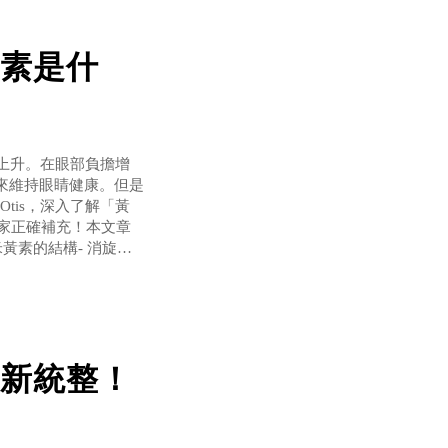
素是什
上升。在眼部負擔增
來維持眼睛健康。但是
Otis，深入了解「黃
助大家正確補充！本文章
黃素的結構- 消旋玉
黃素、玉米黃素、 消
新統整！