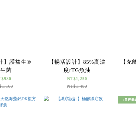
計】護益生®
【暢活設計】85%高濃
【充
益生菌
度rTG魚油
T$980
NT$1,250
$1,160
NT$1,480
7日輕量