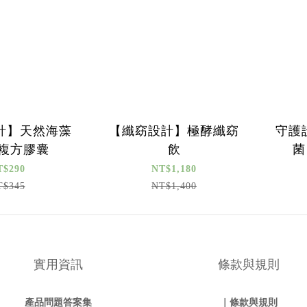
計】天然海藻
【纖窈設計】極酵纖窈
守護
K複方膠囊
飲
菌
T$290
NT$1,180
T$345
NT$1,400
實用資訊
條款與規則
產品問題答案集
｜條款與規則