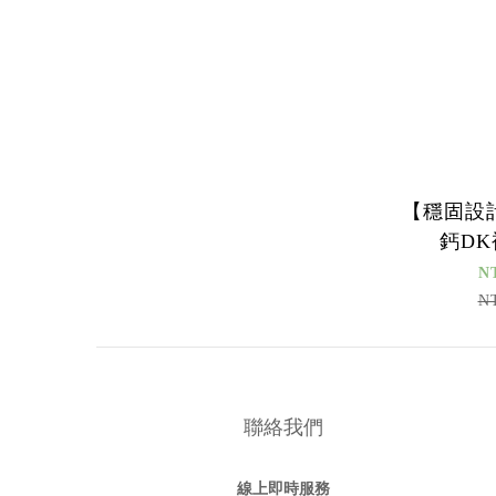
【穩固設
鈣D
N
N
聯絡我們
線上即時服務