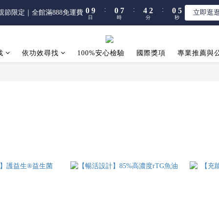
5
5
9
7
5
:
:
:
:
:
:
0
0
9
9
0
0
7
7
4
4
2
2
0
0
5
5
親節限定｜全館滿888免運費
親節限定｜全館滿888免運費
立即逛
立即逛
4
4
8
6
4
9
日
日
時
時
分
分
秒
秒
8
8
6
6
3
3
1
1
4
4
3
3
7
5
3
8
7
7
5
5
2
2
0
0
3
3
【限時】全館指定商品 任選 2件9折
2
2
9
6
4
2
7
6
6
4
4
1
1
2
2
1
1
8
5
3
1
6
找
依功效尋找
100%安心檢驗
5
5
3
3
國際獎項
0
0
專業推薦與
1
1
:
:
:
0
9
0
7
4
2
0
5
親節限定｜全館滿888免運費
立即逛
4
4
2
2
0
0
日
時
分
秒
8
6
3
1
4
3
3
1
1
7
5
2
0
3
2
2
0
0
6
4
1
2
1
1
5
3
0
1
0
0
4
2
0
3
1
2
0
1
0