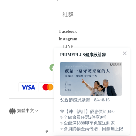
社群
Facebook
Instagram
LINE
Youtube
PRIMEPLUS健康設計家
父親節感恩獻禮｜8/4~8/16
繁體中文
💙【紳士設計】優惠價$1,680
✨全館會員任選2件享9折
✨全館滿$888即享免運送到家
✨會員購物金兩倍贈，回饋無上限