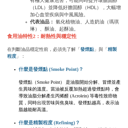
有極大健康危害，可能同時提升壞膽固醇
（LDL）並降低好膽固醇（HDL），大幅增
加心血管疾病與中風風險。
代表油品：
氫化植物油、人造奶油（瑪琪
琳）、酥油、起酥油。
食用油特性2：耐熱性與穩定性
在判斷油品穩定性前，必須先了解「
發煙點
」與「
精製
程度
」：
什麼是發煙點 (Smoke Point)？
發煙點（Smoke Point） 是油脂開始分解、冒煙並產
生異味的溫度。當油被反覆加熱超過發煙點時，會
導致
油脂分解產生丙烯醛 (Acrolein) 等毒性致癌物
質
，同時出現苦味與焦臭味。發煙點越高，表示油
脂越能耐高溫。
什麼是精製程度 (Refining)？