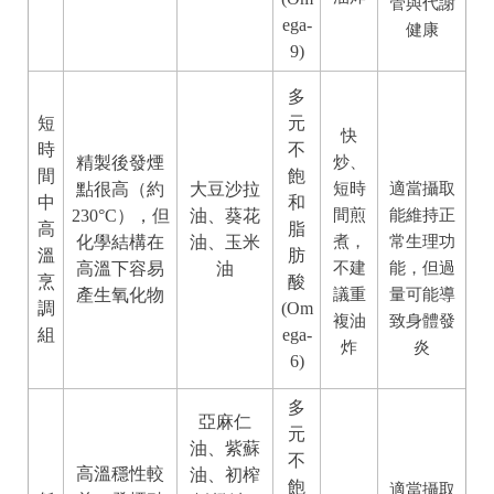
管與代謝
ega-
健康
9)
多
短
元
快
時
不
精製後發煙
炒、
間
飽
點很高（約
大豆沙拉
短時
適當攝取
中
和
230°C），但
油、葵花
間煎
能維持正
高
脂
化學結構在
油、玉米
煮，
常生理功
溫
肪
高溫下容易
油
不建
能，但過
烹
酸
產生氧化物
議重
量可能導
調
(Om
複油
致身體發
組
ega-
炸
炎
6)
多
亞麻仁
元
油、紫蘇
不
高溫穩性較
油、初榨
飽
適當攝取