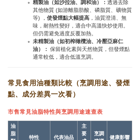
精製油（如沙拉油、調和油）：
透過去除
其他物質 (如游離脂肪酸、磷脂質、礦物質
等) ，
使發煙點大幅提高
，油質澄清、無
味，耐熱性變好，適合中高溫快炒使用。
但仍需避免過度反覆加熱。
未精製油（如初榨橄欖油、冷壓亞麻仁
油）：
保留植化素與天然物質，但發煙點
通常較低，適合低溫烹調。
常見食用油種類比較（烹調用途、發煙
點、成分差異一次看）
市售常見油脂特性與烹調用途速查表
油
主
脂
要
烹調
特性
代表油品
健康影響