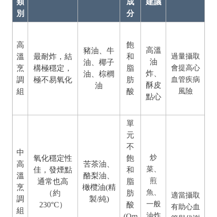
類
成
建議
別
分
高
飽
高溫
豬油、牛
溫
最耐炸，結
和
過量攝取
油
油、椰子
烹
構極穩定，
脂
會提高心
炸、
油、棕櫚
調
極不易氧化
肪
血管疾病
酥皮
油
組
酸
風險
點心
單
元
不
中
炒
氧化穩定性
飽
高
苦茶油、
菜、
佳，發煙點
和
溫
酪梨油、
煎
通常也高
脂
烹
橄欖油(精
魚、
（約
肪
適當攝取
調
製/純)
一般
230°C）
酸
有助心血
組
油炸
(Om