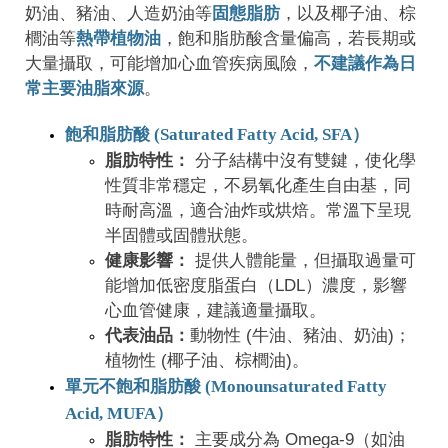
奶油、豬油、人造奶油等
固態脂肪
，以及椰子油、棕
櫚油等
熱帶植物油
，飽和脂肪酸含量偏高，若長期或
大量攝取，可能增加心血管疾病風險，
不建議作為日
常主要油脂來源
。
飽和脂肪酸 (Saturated Fatty Acid, SFA）
脂肪特性：
分子結構中沒有雙鍵，使化學
性質非常穩定，不易氧化產生自由基，同
時耐高溫，適合油炸或烘焙。常溫下呈現
半固體或固體狀態。
健康影響：
提供人體能量，但攝取過量可
能增加低密度脂蛋白（LDL）濃度，影響
心血管健康，建議適量攝取。
代表油品：
動物性 (牛油、豬油、奶油)；
植物性 (椰子油、棕櫚油)。
單元不飽和脂肪酸 (Monounsaturated Fatty
Acid, MUFA）
脂肪特性：
主要成分為 Omega-9（如油