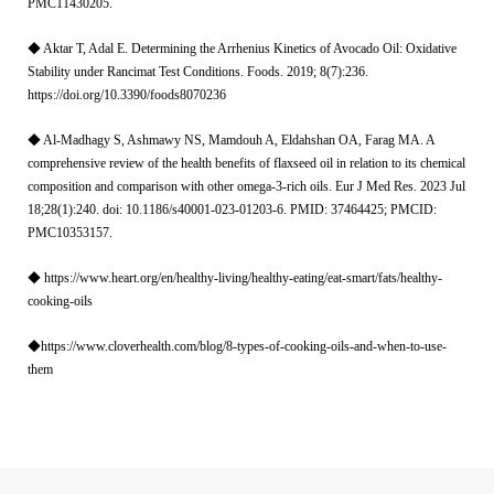
PMC11430205.
◆ Aktar T, Adal E. Determining the Arrhenius Kinetics of Avocado Oil: Oxidative
Stability under Rancimat Test Conditions. Foods. 2019; 8(7):236.
https://doi.org/10.3390/foods8070236
◆ Al-Madhagy S, Ashmawy NS, Mamdouh A, Eldahshan OA, Farag MA. A
comprehensive review of the health benefits of flaxseed oil in relation to its chemical
composition and comparison with other omega-3-rich oils. Eur J Med Res. 2023 Jul
18;28(1):240. doi: 10.1186/s40001-023-01203-6. PMID: 37464425; PMCID:
PMC10353157.
◆
https://www.heart.org/en/healthy-living/healthy-eating/eat-smart/fats/healthy-
cooking-oils
◆
https://www.cloverhealth.com/blog/8-types-of-cooking-oils-and-when-to-use-
them