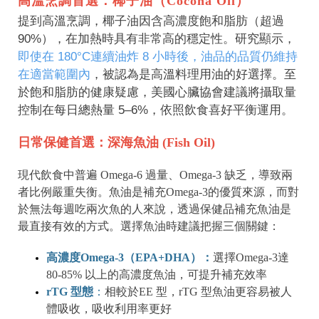
高溫烹調首選：椰子油（Cocona Oil）
提到高溫烹調，椰子油因含高濃度飽和脂肪（超過
90%），在加熱時具有非常高的穩定性。研究顯示，
即使在 180°C連續油炸 8 小時後，油品的品質仍維持
在適當範圍內
，被認為是高溫料理用油的好選擇。至
於飽和脂肪的健康疑慮，美國心臟協會建議將攝取量
控制在每日總熱量 5–6%，依照飲食喜好平衡運用。
日常保健首選：深海魚油 (Fish Oil)
現代飲食中普遍 Omega-6 過量、Omega-3 缺乏，導致兩
者比例嚴重失衡。魚油是補充Omega-3的優質來源，而對
於無法每週吃兩次魚的人來說，透過保健品補充魚油是
最直接有效的方式。選擇魚油時建議把握三個關鍵：
高濃度Omega-3（EPA+DHA）：
選擇Omega-3達
80-85% 以上的高濃度魚油，可提升補充效率
rTG 型態
：
相較於EE 型，rTG 型魚油更容易被人
體吸收，吸收利用率更好