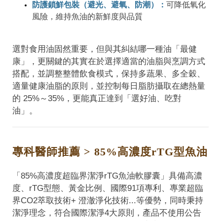
防護鎖鮮包裝（避光、避氧、防潮）：
可降低氧化
風險，維持魚油的新鮮度與品質
選對食用油固然重要，但與其糾結哪一種油「最健
康」，更關鍵的其實在於選擇適當的油脂與烹調方式
搭配，並調整整體飲食模式，保持多蔬果、多全穀、
適量健康油脂的原則，並控制每日脂肪攝取在總熱量
的 25%～35%，更能真正達到「選好油、吃對
油」。
專科醫師推薦 > 85%高濃度rTG型魚油
「85%高濃度超臨界潔淨rTG魚油軟膠囊」具備高濃
度、rTG型態、黃金比例、國際91項專利、專業超臨
界CO2萃取技術+ 澄澈淨化技術...等優勢，同時秉持
潔淨理念，符合國際潔淨4大原則，產品不使用公告