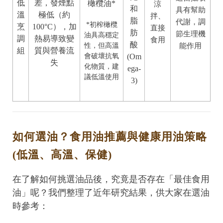
低
差，發煙點
橄欖油*
涼
和
具有幫助
溫
極低（約
拌、
脂
代謝，調
*初榨橄欖
烹
100°C），加
直接
肪
節生理機
油具高穩定
調
熱易導致變
食用
酸
性，但高溫
能作用
組
質與營養流
會破壞抗氧
(Om
失
化物質，建
ega-
議低溫使用
3)
如何選油？食用油推薦與健康用油策略
(低溫、高溫、保健)
在了解如何挑選油品後，究竟是否存在「最佳食用
油」呢？我們整理了近年研究結果，供大家在選油
時參考：