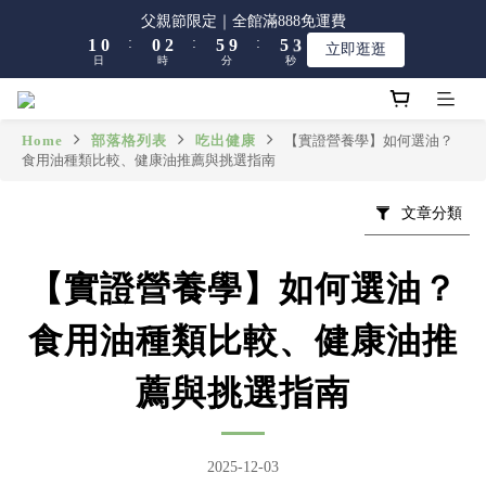
9
8
8
4
4
2
2
1
1
1
1
3
3
6
6
6
6
父親節限定｜全館滿888免運費
父親節限定｜全館滿888免運費
8
7
7
9
3
3
:
:
:
:
:
:
1
1
0
0
0
0
2
2
5
5
9
9
5
5
立即逛逛
立即逛逛
9
7
6
6
8
日
日
時
時
分
分
秒
秒
2
2
0
0
1
1
4
4
8
8
4
4
8
6
5
5
7
1
1
0
0
3
3
7
7
3
3
7
5
4
4
6
9
9
0
0
2
2
6
6
2
2
【限時】全館指定商品 任選 2件9折
6
4
3
3
5
8
8
1
1
5
5
1
1
Home
部落格列表
吃出健康
【實證營養學】如何選油？
5
3
2
2
4
7
7
食用油種類比較、健康油推薦與挑選指南
0
0
4
4
0
0
4
2
1
1
3
6
6
父親節限定｜全館滿888免運費
3
3
3
:
:
:
1
0
0
2
5
9
5
立即逛逛
2
2
文章分類
日
時
分
秒
2
0
1
4
8
4
1
1
1
0
3
7
3
0
0
0
2
6
2
【實證營養學】如何選油？
1
5
1
0
4
0
食用油種類比較、健康油推
3
2
薦與挑選指南
1
0
2025-12-03