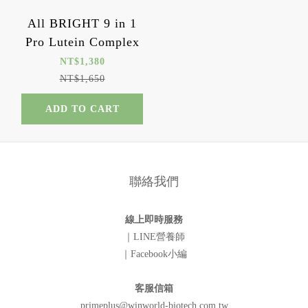
All BRIGHT 9 in 1
Pro Lutein Complex
NT$1,380
NT$1,650
ADD TO CART
聯絡我們
線上即時服務
｜LINE營養師
｜Facebook小編
客服信箱
primeplus@winworld-biotech.com.tw