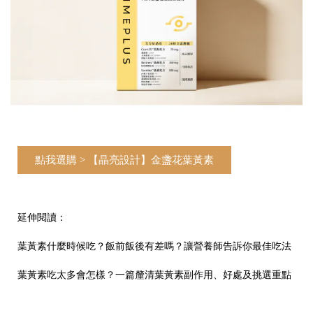
點我選購 > 【晶亮設計】金盞花葉黃素
延伸閱讀：
葉黃素什麼時候吃？飯前飯後有差嗎？讓營養師告訴你最佳吃法
葉黃素吃太多會怎樣？一篇釐清葉黃素副作用、好處及挑選重點