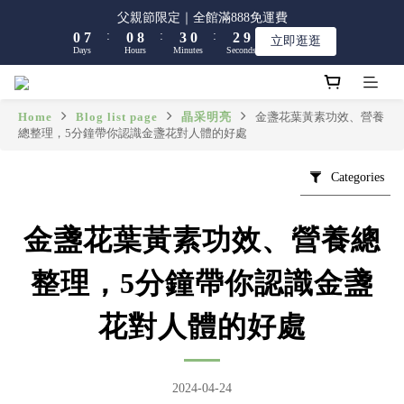
8
8
8
1
1
8
8
1
1
9
9
4
4
1
1
3
3
9
9
父親節限定｜全館滿888免運費
父親節限定｜全館滿888免運費
7
7
7
9
:
:
:
:
:
:
0
0
7
7
0
0
8
8
3
3
0
0
2
2
8
8
立即逛逛
立即逛逛
6
6
9
6
8
Days
Days
Hours
Hours
Minutes
Minutes
Seconds
Seconds
6
6
7
7
2
2
1
1
7
7
5
5
8
5
7
5
5
6
6
1
1
0
0
6
6
4
4
7
4
6
4
4
5
5
0
0
5
5
【限時】全館指定商品 任選 2件9折
3
3
6
3
5
3
3
4
4
4
4
Home
Blog list page
晶采明亮
金盞花葉黃素功效、營養
2
9
2
5
2
4
總整理，5分鐘帶你認識金盞花對人體的好處
2
2
3
3
3
3
1
8
1
9
4
1
3
9
父親節限定｜全館滿888免運費
1
1
2
2
2
2
:
:
:
0
7
0
8
3
0
2
8
立即逛逛
0
0
1
1
1
1
Categories
Days
Hours
Minutes
Seconds
6
7
2
1
7
0
0
0
0
5
6
1
0
6
4
5
0
5
金盞花葉黃素功效、營養總
3
4
4
2
3
3
整理，5分鐘帶你認識金盞
1
2
2
0
1
1
花對人體的好處
0
0
2024-04-24