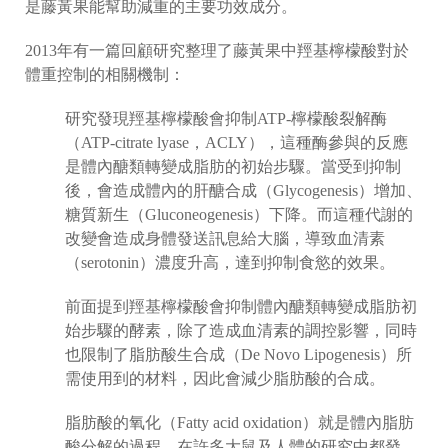
是藤黃果能幫助減重的主要功效成分。
2013年有一篇回顧研究整理了藤黃果中羥基檸檬酸對於
體重控制的相關機制：
研究發現羥基檸檬酸會抑制ATP-檸檬酸裂解酶
（ATP-citrate lyase，ACLY），這種酶參與的反應
是體內醣類轉變成脂肪的初始步驟。當受到抑制
後，會造成體內的肝醣合成（Glycogenesis）增加、
糖質新生（Gluconeogenesis）下降。而這種代謝的
改變會造成身體發送訊息給大腦，導致血清素
（serotonin）濃度升高，達到抑制食慾的效果。
前面提到羥基檸檬酸會抑制體內醣類轉變成脂肪初
始步驟的酵素，除了造成血清素的調控影響，同時
也限制了脂肪酸生合成（De Novo Lipogenesis）所
需使用到的材料，因此會減少脂肪酸的合成。
脂肪酸的氧化（Fatty acid oxidation）就是體內脂肪
酸分解的過程。在許多大鼠及人體的研究中都發