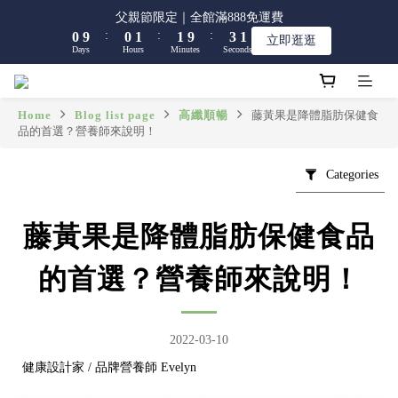
8
8
9
9
9
1
1
1
1
2
2
2
2
4
4
2
2
父親節限定｜全館滿888免運費
父親節限定｜全館滿888免運費
7
7
8
8
8
:
:
:
:
:
:
0
0
9
9
0
0
1
1
1
1
9
9
3
3
1
1
立即逛逛
立即逛逛
6
6
7
7
9
7
Days
Days
Hours
Hours
Minutes
Minutes
Seconds
Seconds
8
8
0
0
0
0
8
8
2
2
0
0
5
5
6
6
8
6
7
7
7
7
1
1
4
4
5
5
7
5
6
6
6
6
0
0
【限時】全館指定商品 任選 2件9折
3
3
4
4
6
4
5
5
5
5
Home
Blog list page
高纖順暢
藤黃果是降體脂肪保健食
2
2
3
3
5
3
品的首選？營養師來說明！
4
4
4
4
1
1
2
2
4
2
父親節限定｜全館滿888免運費
3
3
3
3
:
:
:
0
9
0
1
1
9
3
1
立即逛逛
2
2
2
2
Categories
Days
Hours
Minutes
Seconds
8
0
0
8
2
0
1
1
1
1
7
7
1
0
0
0
0
6
6
0
藤黃果是降體脂肪保健食品
5
5
4
4
的首選？營養師來說明！
3
3
2
2
1
1
0
2022-03-10
0
健康設計家 / 品牌營養師 Evelyn