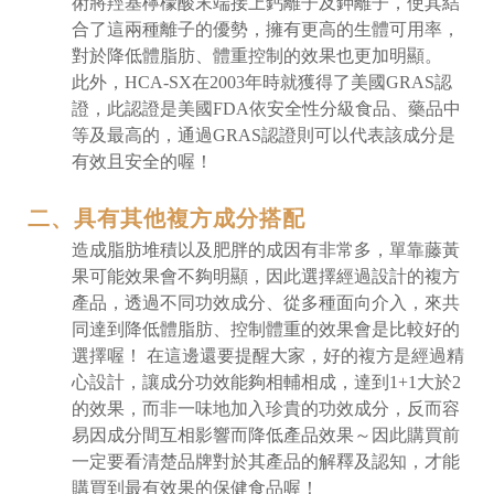
術將羥基檸檬酸末端接上鈣離子及鉀離子，使其結
合了這兩種離子的優勢，擁有更高的生體可用率，
對於降低體脂肪、體重控制的效果也更加明顯。
此外，HCA-SX在2003年時就獲得了美國GRAS認
證，此認證是美國FDA依安全性分級食品、藥品中
等及最高的，通過GRAS認證則可以代表該成分是
有效且安全的喔！
二、具有其他複方成分搭配
造成脂肪堆積以及肥胖的成因有非常多，單靠藤黃
果可能效果會不夠明顯，因此選擇經過設計的複方
產品，透過不同功效成分、從多種面向介入，來共
同達到降低體脂肪、控制體重的效果會是比較好的
選擇喔！ 在這邊還要提醒大家，好的複方是經過精
心設計，讓成分功效能夠相輔相成，達到1+1大於2
的效果，而非一味地加入珍貴的功效成分，反而容
易因成分間互相影響而降低產品效果～因此購買前
一定要看清楚品牌對於其產品的解釋及認知，才能
購買到最有效果的保健食品喔！