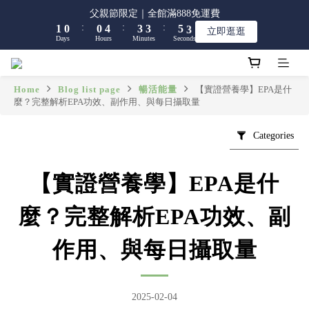
7
6
6
9
9
9
Days
Hours
Minutes
Seconds
0
3
2
2
4
2
2
1
1
5
4
4
6
4
父親節限定｜全館滿888免運費
6
5
5
9
8
8
8
2
1
1
3
1
:
:
:
1
0
0
4
3
3
5
3
立即逛逛
5
4
4
8
7
7
9
7
Days
Hours
Minutes
Seconds
1
0
0
2
0
【限時】全館指定商品 任選 2件9折
0
3
2
2
4
2
4
3
3
7
6
6
8
6
0
1
2
1
1
3
1
3
2
2
6
5
5
7
5
0
1
0
0
2
0
2
1
1
5
4
4
6
4
父親節限定｜全館滿888免運費
0
1
Home
Blog list page
暢活能量
【實證營養學】EPA是什
:
:
:
1
0
0
4
3
3
5
3
立即逛逛
麼？完整解析EPA功效、副作用、與每日攝取量
0
Days
Hours
Minutes
Seconds
0
3
2
2
4
2
2
1
1
3
1
Categories
1
0
0
2
0
0
1
0
【實證營養學】EPA是什
麼？完整解析EPA功效、副
作用、與每日攝取量
2025-02-04