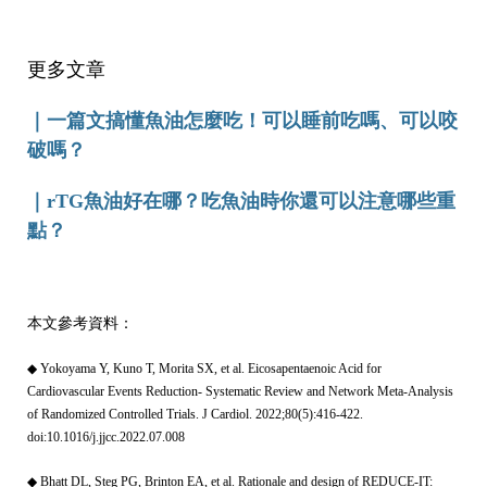
更多文章
｜
一篇文搞懂魚油怎麼吃！可以睡前吃嗎、可以咬
破嗎？
｜
rTG魚油好在哪？吃魚油時你還可以注意哪些重
點？
本文參考資料：
◆ Yokoyama Y, Kuno T, Morita SX, et al. Eicosapentaenoic Acid for
Cardiovascular Events Reduction- Systematic Review and Network Meta-Analysis
of Randomized Controlled Trials. J Cardiol. 2022;80(5):416-422.
doi:10.1016/j.jjcc.2022.07.008
◆ Bhatt DL, Steg PG, Brinton EA, et al. Rationale and design of REDUCE-IT: