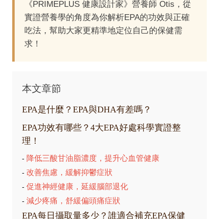
《PRIMEPLUS 健康設計家》營養師 Otis，從
實證營養學的角度為你解析EPA的功效與正確
吃法，幫助大家更精準地定位自己的保健需
求！
本文章節
EPA是什麼？EPA與DHA有差嗎？
EPA功效有哪些？4大EPA好處科學實證整
理！
降低三酸甘油脂濃度，提升心血管健康
-
改善焦慮，緩解抑鬱症狀
-
促進神經健康，延緩腦部退化
-
減少疼痛，舒緩偏頭痛症狀
-
EPA每日攝取量多少？誰適合補充EPA保健