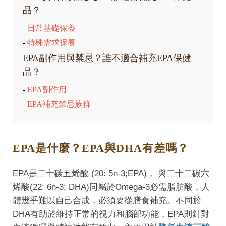
品？
日常基礎保養
-
特殊需求保養
-
EPA副作用與禁忌？誰不適合補充EPA保健
品？
EPA副作用
-
EPA補充禁忌族群
-
EPA是什麼？EPA與DHA有差嗎？
EPA是二十碳五烯酸 (20: 5n-3;EPA)， 與二十二碳六
烯酸(22: 6n-3; DHA)同屬於Omega-3必需脂肪酸，人
體幾乎難以自己合成，必須要從膳食補充。不同於
DHA有助於維持正常的視力和腦部功能，EPA則針對