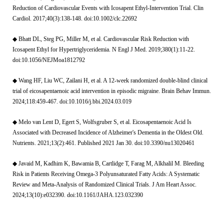
Reduction of Cardiovascular Events with Icosapent Ethyl-Intervention Trial. Clin
Cardiol. 2017;40(3):138-148. doi:10.1002/clc.22692
◆ Bhatt DL, Steg PG, Miller M, et al. Cardiovascular Risk Reduction with
Icosapent Ethyl for Hypertriglyceridemia. N Engl J Med. 2019;380(1):11-22.
doi:10.1056/NEJMoa1812792
◆ Wang HF, Liu WC, Zailani H, et al. A 12-week randomized double-blind clinical
trial of eicosapentaenoic acid intervention in episodic migraine. Brain Behav Immun.
2024;118:459-467. doi:10.1016/j.bbi.2024.03.019
◆ Melo van Lent D, Egert S, Wolfsgruber S, et al. Eicosapentaenoic Acid Is
Associated with Decreased Incidence of Alzheimer's Dementia in the Oldest Old.
Nutrients. 2021;13(2):461. Published 2021 Jan 30. doi:10.3390/nu13020461
◆ Javaid M, Kadhim K, Bawamia B, Cartlidge T, Farag M, Alkhalil M. Bleeding
Risk in Patients Receiving Omega-3 Polyunsaturated Fatty Acids: A Systematic
Review and Meta-Analysis of Randomized Clinical Trials. J Am Heart Assoc.
2024;13(10):e032390. doi:10.1161/JAHA.123.032390