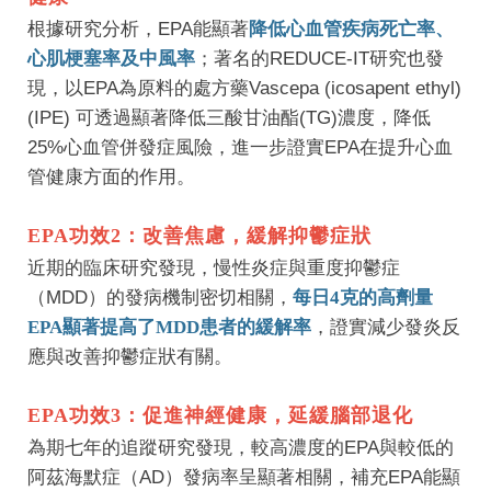
根據研究分析，EPA能顯著
降低心血管疾病死亡率、
心肌梗塞率及中風率
；著名的
REDUCE-IT研究
也發
現，以EPA為原料的處方藥Vascepa (icosapent ethyl)
(IPE) 可透過顯著降低三酸甘油酯(TG)濃度，降低
25%心血管併發症風險，進一步證實EPA在提升心血
管健康方面的作用。
EPA功效2：改善焦慮，緩解抑鬱症狀
近期的臨床研究發現，慢性炎症與重度抑鬱症
（MDD）的發病機制密切相關，
每日4克的高劑量
EPA顯著提高了MDD患者的緩解率
，證實減少發炎反
應與改善抑鬱症狀有關。
EPA功效3：促進神經健康，延緩腦部退化
為期七年的追蹤研究發現，較高濃度的EPA與較低的
阿茲海默症（AD）發病率呈顯著相關，補充EPA能顯