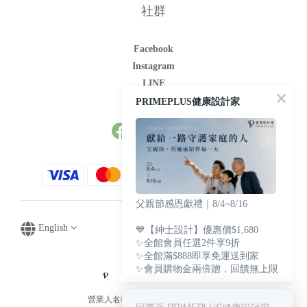
社群
Facebook
Instagram
LINE
Youtube
PRIMEPLUS健康設計家
父親節感恩獻禮｜8/4~8/16
English
💙【紳士設計】優惠價$1,680
✨全館會員任選2件享9折
✨全館滿$888即享免運送到家
✨會員購物金兩倍贈，回饋無上限
營業人名稱：文華生技貿易有限公司