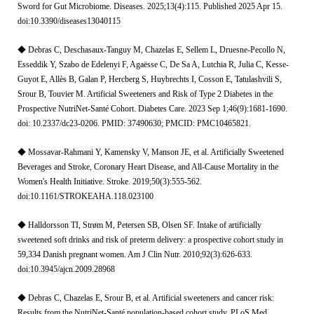
Sword for Gut Microbiome. Diseases. 2025;13(4):115. Published 2025 Apr 15.
doi:10.3390/diseases13040115
◆ Debras C, Deschasaux-Tanguy M, Chazelas E, Sellem L, Druesne-Pecollo N,
Esseddik Y, Szabo de Edelenyi F, Agaësse C, De Sa A, Lutchia R, Julia C, Kesse-
Guyot E, Allès B, Galan P, Hercberg S, Huybrechts I, Cosson E, Tatulashvili S,
Srour B, Touvier M. Artificial Sweeteners and Risk of Type 2 Diabetes in the
Prospective NutriNet-Santé Cohort. Diabetes Care. 2023 Sep 1;46(9):1681-1690.
doi: 10.2337/dc23-0206. PMID: 37490630; PMCID: PMC10465821.
◆ Mossavar-Rahmani Y, Kamensky V, Manson JE, et al. Artificially Sweetened
Beverages and Stroke, Coronary Heart Disease, and All-Cause Mortality in the
Women's Health Initiative. Stroke. 2019;50(3):555-562.
doi:10.1161/STROKEAHA.118.023100
◆ Halldorsson TI, Strøm M, Petersen SB, Olsen SF. Intake of artificially
sweetened soft drinks and risk of preterm delivery: a prospective cohort study in
59,334 Danish pregnant women. Am J Clin Nutr. 2010;92(3):626-633.
doi:10.3945/ajcn.2009.28968
◆ Debras C, Chazelas E, Srour B, et al. Artificial sweeteners and cancer risk:
Results from the NutriNet-Santé population-based cohort study. PLoS Med.