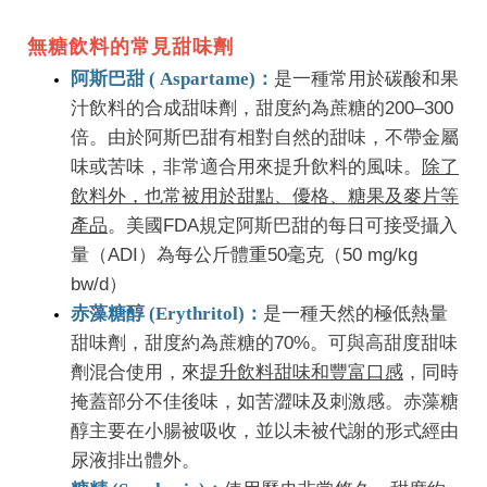
無糖飲料的常見甜味劑
阿斯巴甜 ( Aspartame)：
是一種常用於碳酸和果
汁飲料的合成甜味劑，甜度約為蔗糖的200–300
倍。由於阿斯巴甜有相對自然的甜味，不帶金屬
味或苦味，非常適合用來提升飲料的風味。
除了
飲料外，也常被用於甜點、優格、糖果及麥片等
產品
。美國FDA規定阿斯巴甜的每日可接受攝入
量（ADI）為
每公斤體重50毫克
（50 mg/kg
bw/d）
赤藻糖醇 (Erythritol)：
是一種天然的極低熱量
甜味劑，甜度約為蔗糖的70%。可與高甜度甜味
劑混合使用，來
提升飲料甜味和豐富口感
，同時
掩蓋部分不佳後味，如苦澀味及刺激感。赤藻糖
醇主要在小腸被吸收，並以未被代謝的形式經由
尿液排出體外。