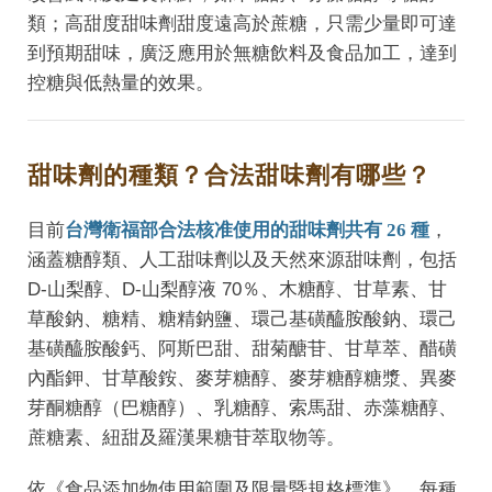
類；高甜度甜味劑甜度遠高於蔗糖，只需少量即可達
到預期甜味，廣泛應用於無糖飲料及食品加工，達到
控糖與低熱量的效果。
甜味劑的種類？合法甜味劑有哪些？
目前
台灣衛福部合法核准使用的甜味劑共有 26 種
，
涵蓋糖醇類、人工甜味劑以及天然來源甜味劑，包括
D-山梨醇、D-山梨醇液 70％、木糖醇、甘草素、甘
草酸鈉、糖精、糖精鈉鹽、環己基磺醯胺酸鈉、環己
基磺醯胺酸鈣、阿斯巴甜、甜菊醣苷、甘草萃、醋磺
內酯鉀、甘草酸銨、麥芽糖醇、麥芽糖醇糖漿、異麥
芽酮糖醇（巴糖醇）、乳糖醇、索馬甜、赤藻糖醇、
蔗糖素、紐甜及羅漢果糖苷萃取物等。
依
《食品添加物使用範圍及限量暨規格標準》
，每種