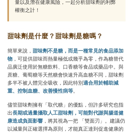
量以及潛在健康風險，一起分析甜味劑的利弊
權衡之計！
甜味劑是什麼？甜味劑是糖嗎？
簡單來說，
甜味劑不是糖，而是一種常見的食品添加
物
，可提供甜味而熱量極低或幾乎為零，作為糖替代
品廣泛使用於無糖飲料、口香糖等食品或藥品中。與
蔗糖、葡萄糖等天然糖會快速升高血糖不同，甜味劑
多半不被人體完全吸收，因此特別
適合用於輔助減
重、控制血糖、改善慢性病等
。
儘管甜味劑擁有「取代糖」的優點，但許多研究也指
出
長期或過量攝取人工甜味劑，可能對代謝與腸道健
康造成負面影響
，將其視為一把 「雙面刃」。建議仍
以減量與正確選擇為原則，才能真正達到促進健康的