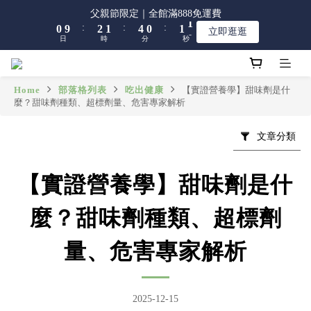
8
9
8
9
8
1
1
3
3
2
2
5
5
1
1
2
2
1
1
父親節限定｜全館滿888免運費
父親節限定｜全館滿888免運費
7
9
8
7
8
7
:
:
:
:
:
:
0
0
9
9
2
2
1
1
4
4
0
0
1
1
0
0
立即逛逛
立即逛逛
6
8
7
6
7
6
日
日
時
時
分
分
秒
秒
8
8
1
1
0
0
3
3
0
0
5
7
6
9
5
6
5
7
7
0
0
2
2
4
6
5
8
4
5
4
6
6
1
1
【限時】全館指定商品 任選 2件9折
3
5
4
7
3
4
3
5
5
0
0
Home
部落格列表
吃出健康
【實證營養學】甜味劑是什
2
4
3
6
2
3
2
麼？甜味劑種類、超標劑量、危害專家解析
4
4
1
3
2
5
1
2
1
父親節限定｜全館滿888免運費
3
3
:
:
:
0
9
2
1
4
0
1
0
立即逛逛
2
2
文章分類
日
時
分
秒
8
1
0
3
0
1
1
7
0
2
0
0
6
1
【實證營養學】甜味劑是什
5
0
4
麼？甜味劑種類、超標劑
3
2
量、危害專家解析
1
0
2025-12-15