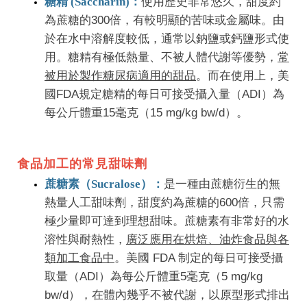
糖精 (Saccharin)：
使用歷史非常悠久，甜度約
為蔗糖的300倍，有較明顯的苦味或金屬味。由
於在水中溶解度較低，通常以鈉鹽或鈣鹽形式使
用。糖精有極低熱量、不被人體代謝等優勢，
常
被用於製作糖尿病適用的甜品
。而在使用上，美
國FDA規定糖精的每日可接受攝入量（ADI）為
每公斤體重15毫克
（15 mg/kg bw/d）。
食品加工的常見甜味劑
蔗糖素（Sucralose）：
是一種由蔗糖衍生的無
熱量人工甜味劑，甜度約為蔗糖的600倍，只需
極少量即可達到理想甜味。蔗糖素有非常好的水
溶性與耐熱性，
廣泛應用在烘焙、油炸食品與各
類加工食品中
。美國 FDA 制定的每日可接受攝
取量（ADI）為
每公斤體重5毫克
（5 mg/kg
bw/d），在體內幾乎不被代謝，以原型形式排出