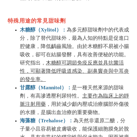
特殊用途的常見甜味劑
木糖醇（Xylitol）：
為多元醇甜味劑中的代表成
分，除了替代甜味外，最為人知的特點是促進口
腔健康，降低齲齒風險。由於木糖醇不易被小腸
吸收，卻可在結腸發酵，具有改善便秘的功能。
研究指出，
木糖醇可調節免疫反應並具抗菌活
性，可顯著降低呼吸道感染、副鼻竇炎與中耳炎
的發生率。
甘露醇（Mannitol）：
是一種天然來源的甜味
劑，有高滲透壓利尿特性。
主要作為臨床上的靜
脈注射用藥
，用於減少顱內壓或治療腦部外傷後
的水腫，是腦出血治療的重要藥物。
海藻糖（Trehalose）：
為天然非還原二醣，分
子量小且容易被皮膚吸收，能保護細胞膜免於脫