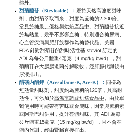
體外。
甜菊醣苷（Stevioside）：
屬於天然高強度甜味
劑，由甜菊萃取而來，甜度為蔗糖的2-300倍。
常見於糖果、優格與烘焙產品中
。甜菊醣苷接近
於無熱量，幾乎不影響血糖，特別適合糖尿病、
心血管疾病與肥胖族群作為糖替代品。美國
FDA 針對甜菊苷的甜味活性基 steviol 訂定的
ADI
為每公斤體重4毫克
（4 mg/kg bw/d），甜
菊醣苷在大腸腸道菌分解吸收，經肝臟代謝後由
尿液排出。
醋磺內酯鉀（Acesulfame-K, Ace-K）：
同樣為
無熱量甜味劑，甜度約為蔗糖的120倍，具高耐
熱性，可添加於
高溫烹調或烘焙食品中
。由於單
獨使用時可能帶有苦味或金屬味，因常與蔗糖素
或阿斯巴甜併用，提升整體甜味。其 ADI 為
每
公斤體重15毫克
（15 mg/kg bw/d），且不會在
體內代謝，經由腎臟直接排出。