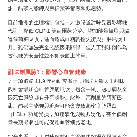
劑會增加第 2 型糖尿病（T2D）的風險，包括阿斯巴
甜、醋磺內酯鉀與蔗糖素等都有類似趨勢。
目前推測的生理機制包括：刺激腸道甜味受器影響糖
代謝、降低 GLP-1 等荷爾蒙分泌、增加能量攝取與腸
道葡萄糖吸收，進而造成血糖調控失衡與肥胖風險上
升。雖仍無法完全確認因果關係，但人工甜味劑作為
替代糖的安全性並不如表面上簡單。
甜味劑風險3：影響心血管健康
另一項追蹤 11.9 年的
研究顯示
，攝取大量人工甜味
飲料會增加心血管疾病風險，包含中風、冠心病及全
因死亡風險都有升高趨勢。此外，高劑量的阿斯巴
甜、醋磺內酯鉀與糖精可能會導致高密度脂蛋白
（HDL）功能受損，加速氧化與動脈硬化，甚至低劑
量長期攝取也可能促進血管細胞老化。
綜合來看，人工甜味劑對心血管健康的潛在風險不容