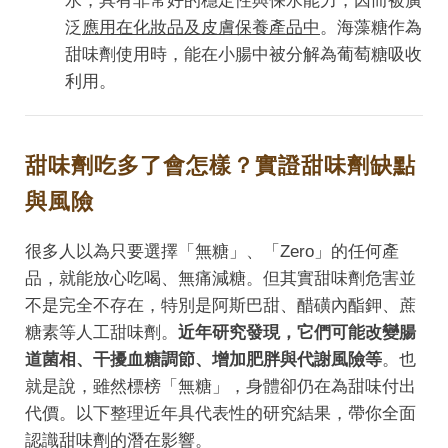
水，具有非常好的穩定性與保水能力，因而被廣
泛
應用在化妝品及皮膚保養產品中
。海藻糖作為
甜味劑使用時，能在小腸中被分解為葡萄糖吸收
利用。
甜味劑吃多了會怎樣？實證甜味劑缺點
與風險
很多人以為只要選擇「無糖」、「Zero」的任何產
品，就能放心吃喝、無痛減糖。但其實甜味劑危害並
不是完全不存在，特別是阿斯巴甜、醋磺內酯鉀、蔗
糖素等人工甜味劑。
近年研究發現，它們可能改變腸
道菌相、干擾血糖調節、增加肥胖與代謝風險等
。也
就是說，雖然標榜「無糖」，身體卻仍在為甜味付出
代價。以下整理近年具代表性的研究結果，帶你全面
認識甜味劑的潛在影響。