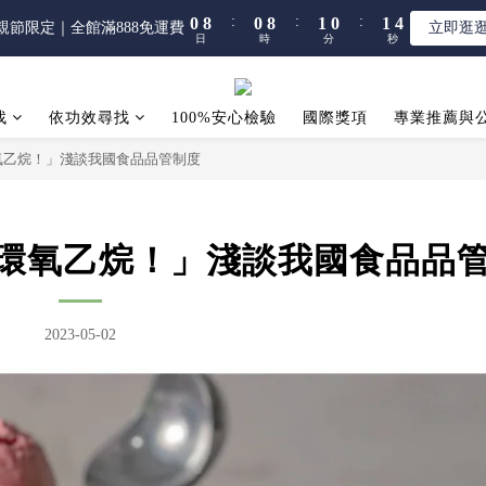
5
5
6
5
6
8
:
:
:
:
:
:
0
0
8
8
0
0
8
8
1
1
0
0
1
1
3
3
親節限定｜全館滿888免運費
親節限定｜全館滿888免運費
立即逛
立即逛
4
4
5
4
5
7
日
日
時
時
分
分
秒
秒
7
7
7
7
0
0
0
0
2
2
3
3
4
3
4
6
6
6
6
6
1
1
【限時】全館指定商品 任選 2件9折
2
2
3
2
3
5
5
5
5
5
0
0
1
9
1
9
2
1
2
4
找
依功效尋找
100%安心檢驗
4
4
4
4
國際獎項
專業推薦與
:
:
:
0
8
0
8
1
0
1
3
親節限定｜全館滿888免運費
立即逛
3
3
3
3
日
時
分
秒
氧乙烷！」淺談我國食品品管制度
7
7
0
0
2
2
2
2
2
6
6
1
1
1
1
1
5
5
0
0
0
0
0
4
4
環氧乙烷！」淺談我國食品品
3
3
2
2
1
1
0
0
2023-05-02