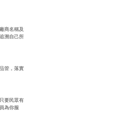
廠商名稱及
追溯自己所
品管，落實
，只要民眾有
專員為你服