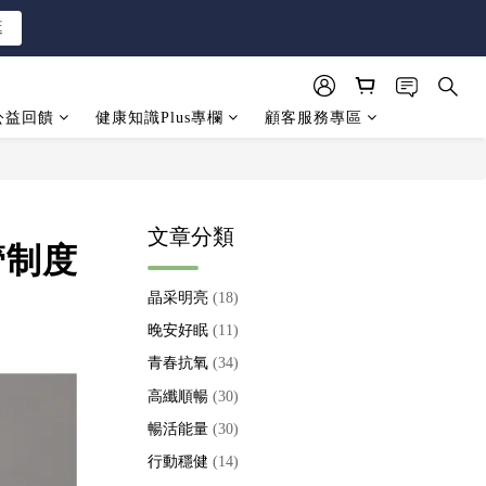
逛
逛
公益回饋
健康知識Plus專欄
顧客服務專區
逛
文章分類
管制度
晶采明亮
(18)
晚安好眠
(11)
青春抗氧
(34)
高纖順暢
(30)
暢活能量
(30)
行動穩健
(14)