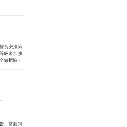
依據食安法第
等級來加強
全做把關！
：
告。常聽到