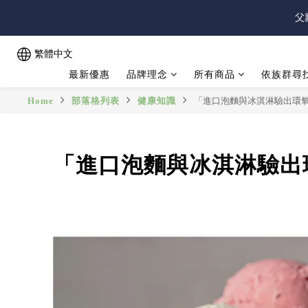
父
父
繁體中文
最新優惠
品牌理念
所有商品
依族群尋
父
Home
部落格列表
健康知識
「進口泡麵與冰淇淋驗出環
「進口泡麵與冰淇淋驗出