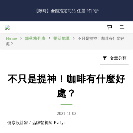
5
5
6
7
4
4
7
4
4
0
7
1
7
1
7
2
3
父親節限定｜全館滿888免運費
0
4
4
5
6
3
3
6
3
3
6
【限時】全館指定商品 任選 2件9折
:
:
:
0
6
0
6
1
2
9
立即逛逛
3
9
3
9
4
5
2
2
5
2
2
5
日
時
分
秒
5
5
0
1
8
2
8
2
8
3
4
1
1
4
1
1
4
4
4
0
7
1
7
1
7
2
3
父親節限定｜全館滿888免運費
0
0
3
0
0
3
3
3
6
:
:
:
0
6
0
6
1
2
立即逛逛
2
2
2
2
5
Home
部落格列表
暢活能量
不只是提神！咖啡有什麼好
日
時
分
秒
5
5
0
1
1
1
處？
1
1
4
4
4
0
0
0
0
0
3
3
3
2
文章分類
2
2
1
1
1
0
0
0
不只是提神！咖啡有什麼好
處？
2021-11-02
健康設計家
/
品牌營養師 Evelyn