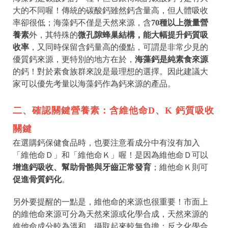
大的不同喔！傳統的碳酸鈣雖然鈣含量高，但人體吸收
率卻很低；海藻鈣不僅是天然來源，含
70種以上微量營
養素
外，其特殊的
微孔隙蜂巢結構，能大幅提升鈣質吸
收率
，又同時保留含鈣量高的優點，可謂是非常少見的
優質鈣來源，更特別的地方在於，
海藻鈣是純素食來源
的鈣！對於素食族群來說是最理想的選擇。因此建議大
家可以優先考量以海藻鈣作為鈣來源的產品。
二、確認關鍵營養素：含維他命D、K 鈣質吸收
關鍵
在選購鈣保健食品時，也要注意看成分中有沒有加入
「維他命Ｄ」和「維他命Ｋ」喔！是因為維他命Ｄ可以
增進鈣吸收、幫助骨骼與牙齒正常發育
；維他命Ｋ則可
促進骨質鈣化
。
另外要提醒的一點是，維他命的來源也很重要！市面上
的維他命來源可分為天然來源或化學合成，天然來源的
維他命成分較為溫和，攝取起來較無負擔；反之化學合