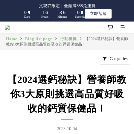
8
9
1
1
2
2
7
7
4
4
6
6
6
6
父親節限定｜全館滿888免運費
父親節限定｜全館滿888免運費
7
8
:
:
:
:
:
:
0
0
9
9
1
1
6
6
3
3
5
5
5
5
9
9
立即逛逛
立即逛逛
6
7
9
Days
Days
Hours
Hours
Minutes
Minutes
Seconds
Seconds
8
8
0
0
5
5
2
2
4
4
4
4
8
8
5
6
8
7
7
4
4
1
1
3
3
3
3
7
7
4
5
7
9
9
6
6
3
3
0
0
2
2
2
2
6
6
【限時】全館指定商品 任選 2件9折
3
4
9
6
8
8
5
5
2
2
1
1
1
1
5
5
Home
Blog list page
行動穩健
【2024選鈣秘訣】營養師
2
3
8
5
7
7
教你3大原則挑選高品質好吸收的鈣質保健品！
4
4
1
1
0
0
0
0
4
4
1
2
7
4
6
6
父親節限定｜全館滿888免運費
3
3
0
0
3
3
:
:
:
0
9
1
6
3
5
5
9
立即逛逛
2
2
2
2
Categories
Days
Hours
Minutes
Seconds
8
0
5
2
4
4
8
1
1
1
1
7
4
1
3
3
7
0
0
0
0
6
3
0
2
2
6
【2024選鈣秘訣】營養師教
5
2
1
1
5
4
1
0
0
4
你3大原則挑選高品質好吸
3
0
3
2
2
收的鈣質保健品！
1
1
0
0
2023-10-04