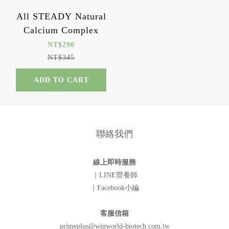
All STEADY Natural
Calcium Complex
NT$290
NT$345
ADD TO CART
聯絡我們
線上即時服務
｜LINE營養師
｜Facebook小編
客服信箱
primeplus@winworld-biotech.com.tw