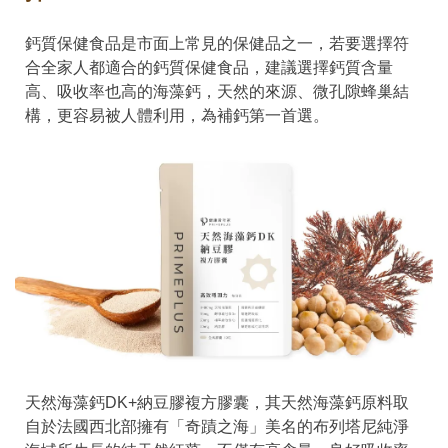
鈣質保健食品是市面上常見的保健品之一，若要選擇符
合全家人都適合的鈣質保健食品，建議選擇鈣質含量
高、吸收率也高的海藻鈣，天然的來源、微孔隙蜂巢結
構，更容易被人體利用，為補鈣第一首選。
天然海藻鈣DK+納豆膠複方膠囊，其天然海藻鈣原料取
自於法國西北部擁有「奇蹟之海」美名的布列塔尼純淨