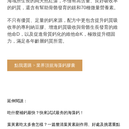
海域所生長的純天然紅藻，不僅有高含量、良好吸收率
的鈣質，還含有幫助骨骼發育的鎂和70種微量營養素。
不只有優質、足量的鈣來源，配方中更包含提升鈣質吸
收率的專利納豆膠、增進鈣質吸收與骨骼生長發育的維
他命D，以及促進骨質鈣化的維他命K，極致提升穩固
力，滿足各年齡層鈣質所需。
點我選購 > 業界頂規海藻鈣膠囊
延伸閱讀：
吃什麼補鈣最快？快來試試最夯的海藻鈣！
葉黃素吃太多會怎樣？一篇釐清葉黃素副作用、好處及挑選重點