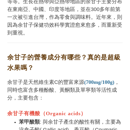
等等。生長在熱帶與亞熱帶地區的余甘子主要分布
在東南亞、中國、印度等地區，並在300多年前第
一次被引進台灣，作為零食與調味料。近年來，則
因為余甘子保健功效科學實證愈來愈多，而重新受
到重視。
余甘子的營養成分有哪些？真的是超級
水果嗎？
余甘子是天然維生素C的豐富來源
(700mg/100g)
，
同時也富含多種酚酸、黃酮類及單寧類等活性成
分，主要包含：
余甘子有機酸（Organic acids）
苯甲酸類
: 與余甘子產生的酸性有關，主要為
沒食子酸( Gallic acid)、香豆酸（Coumaric