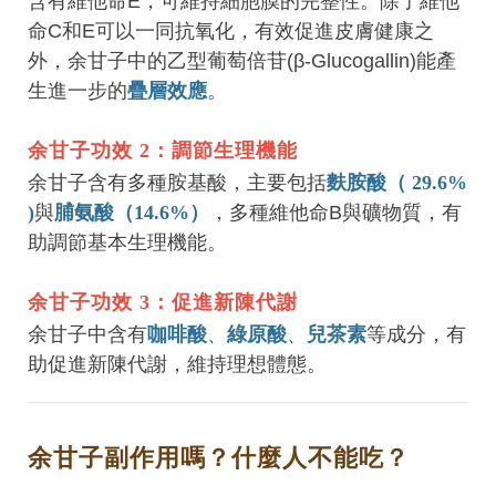
含有維他命E，可維持細胞膜的完整性。除了維他
命C和E可以一同抗氧化，有效促進皮膚健康之
外，余甘子中的乙型葡萄倍苷(β-Glucogallin)能產
生進一步的
疊層效應
。
余甘子功效 2：調節生理機能
余甘子含有多種胺基酸，主要包括
麩胺酸（ 29.6%
)
與
脯氨酸（14.6%）
，多種維他命B與礦物質，有
助調節基本生理機能。
余甘子功效 3：促進新陳代謝
余甘子中含有
咖啡酸
、
綠原酸
、
兒茶素
等成分，有
助促進新陳代謝，維持理想體態。
余甘子副作用嗎？什麼人不能吃？