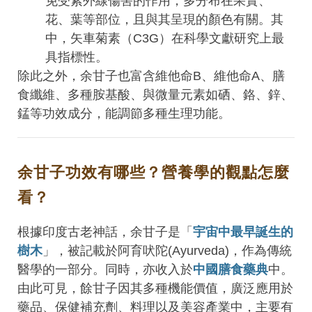
免受紫外線傷害的作用，多分布在果實、
花、葉等部位，且與其呈現的顏色有關。其
中，矢車菊素（C3G）在科學文獻研究上最
具指標性。
除此之外，余甘子也富含維他命B、維他命A、膳
食纖維、多種胺基酸、與微量元素如硒、鉻、鋅、
錳等功效成分，能調節多種生理功能。
余甘子功效有哪些？營養學的觀點怎麼
看？
根據印度古老神話，余甘子是「
宇宙中最早誕生的
樹木
」，被記載於阿育吠陀(Ayurveda)，作為傳統
醫學的一部分。同時，亦收入於
中國膳食藥典
中。
由此可見，餘甘子因其多種機能價值，廣泛應用於
藥品、保健補充劑、料理以及美容產業中，主要有