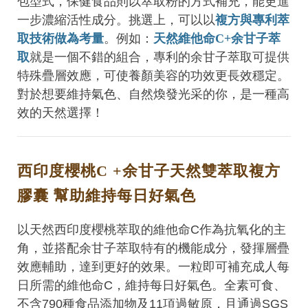
包型式，保健食品則以萃取粉的方式補充，能更進
一步濃縮活性成分。挑選上，可以以
複方與專利萃
取技術做為考量
。例如：
天然維他命C+余甘子萃
取
就是一個不錯的組合，專利的余甘子萃取可提供
特殊疊層效應，可使養顏美容的功效更長效穩定。
對於想要維持氣色、自然煥發光采的你，是一種高
效的天然選擇！
西印度櫻桃C +余甘子天然雙萃取複方
膠囊 幫助維持每日好氣色
以天然西印度櫻桃萃取的維他命C作為抗氧化的主
角，並搭配余甘子萃取特有的機能成分，發揮層疊
效應輔助，達到更好的效果。一粒即可補充成人每
日所需的維他命C，維持每日好氣色。全素可食、
不含790種食品添加物及11項過敏原，且通過SGS