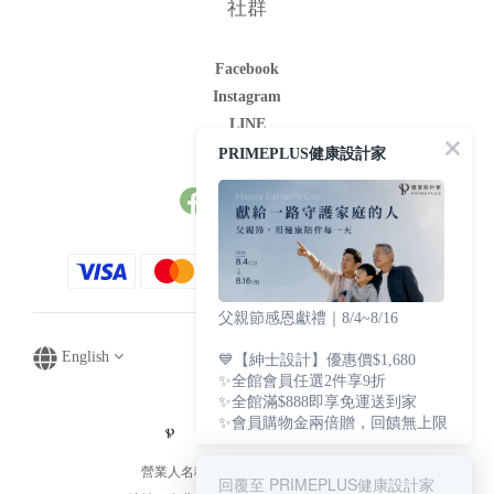
社群
Facebook
Instagram
LINE
Youtube
PRIMEPLUS健康設計家
父親節感恩獻禮｜8/4~8/16
English
💙【紳士設計】優惠價$1,680
✨全館會員任選2件享9折
✨全館滿$888即享免運送到家
✨會員購物金兩倍贈，回饋無上限
營業人名稱：文華生技貿易有限公司
回覆至 PRIMEPLUS健康設計家