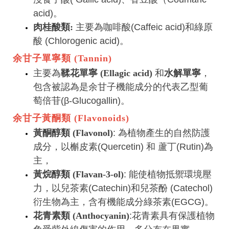
acid)。
肉桂酸類:
主要為咖啡酸(Caffeic acid)和綠原
酸 (Chlorogenic acid)。
余甘子單寧類 (Tannin)
主要為
鞣花單寧 (Ellagic acid)
和
水解單寧
，
包含被認為是余甘子機能成分的代表乙型葡
萄倍苷(β-Glucogallin)。
余甘子黃酮類 (Flavonoids)
黃酮醇類 (Flavonol)
: 為植物產生的自然防護
成分，以槲皮素(Quercetin) 和 蘆丁(Rutin)為
主，
黃烷醇類 (Flavan-3-ol)
: 能使植物抵禦環境壓
力，以兒茶素(Catechin)和兒茶酚 (Catechol)
衍生物為主，含有機能成分綠茶素(EGCG)。
花青素類 (Anthocyanin)
:花青素具有保護植物