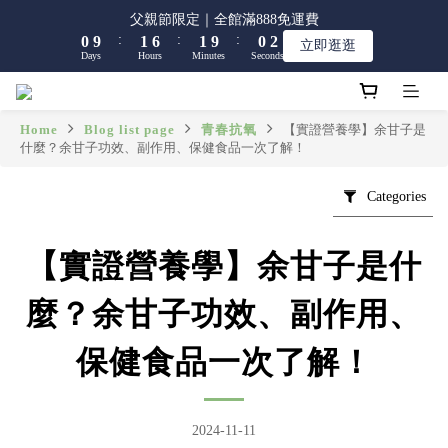
8
9
9
8
9
1
1
2
2
7
7
2
2
1
1
2
2
父親節限定｜全館滿888免運費
父親節限定｜全館滿888免運費
7
8
8
7
8
:
:
:
:
:
:
0
0
9
9
1
1
6
6
1
1
9
9
0
0
1
1
立即逛逛
立即逛逛
6
7
7
6
7
Days
Days
Hours
Hours
Minutes
Minutes
Seconds
Seconds
8
8
0
0
5
5
0
0
8
8
0
0
5
6
6
5
6
7
7
4
4
7
7
4
5
5
4
5
6
6
3
3
6
6
【限時】全館指定商品 任選 2件9折
3
4
9
4
3
4
5
5
2
2
5
5
Home
Blog list page
青春抗氧
【實證營養學】余甘子是
2
3
8
3
2
3
什麼？余甘子功效、副作用、保健食品一次了解！
4
4
1
1
4
4
1
2
7
2
1
2
父親節限定｜全館滿888免運費
3
3
0
0
3
3
:
:
:
0
9
1
6
1
9
0
1
立即逛逛
2
2
2
2
Categories
Days
Hours
Minutes
Seconds
8
0
5
0
8
0
1
1
1
1
7
4
7
0
0
0
0
6
3
6
【實證營養學】余甘子是什
5
2
5
4
1
4
麼？余甘子功效、副作用、
3
0
3
2
2
保健食品一次了解！
1
1
0
0
2024-11-11