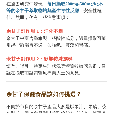
在過去研究中發現，
每日攝取200mg-500mg/kg不
等的余甘子萃取物均無產生毒性反應
，安全性極
佳。然而，仍有一些注意事項：
余甘子副作用 1：消化不適
余甘子中富含纖維與一些酸性成分，過量攝取可能
引起些微腸胃不適，如脹氣、腹瀉和胃痛。
余甘子副作用 2：影響特殊族群
懷孕、哺乳、特定生理狀況等體質較敏感族群，建
議在攝取前諮詢醫療專業人士的意見。
余甘子保健食品該如何挑選？
不同於市售的余甘子產品大多是以果汁、果醋、茶