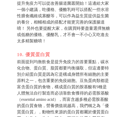
提升免疫力可以從改善腸道菌叢開始！這邊給大家
一個小建議，吃優格、優酪乳時可以搭配一些水溶
性膳食纖維或寡醣等，可以作為益生質提供益生菌
的養分，相輔相成的搭配才能更完善的保護腸道
唷！ 另外也要提醒大家，在購買時要盡量選擇無糖
或低糖的優格、優酪乳，才不會一不小心又吃進去
太多精製糖唷！
10. 優質蛋白質
前面提到均衡飲食是提升免疫力的首要重點，碳水
化合物、蛋白質、脂質都要均衡攝取，但這邊要特
別介紹蛋白質是因為它是構成身體所有細胞的主要
原料之一，包含重要的免疫細胞。豆魚蛋肉類都是
富含蛋白質的食物，構成蛋白質的胺基酸有9種是
人體無法自行製造而必須靠飲食獲得的必需胺基酸
（essential amino acid），而富含越多種必需胺基酸
的蛋白質食物，營養價值就越高，我們稱之為「優
質蛋白質」，動物性來源的蛋白質都屬於優質蛋白