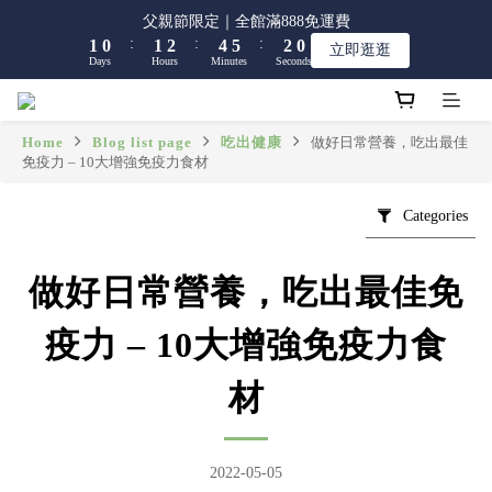
9
8
9
9
2
2
1
1
2
2
3
3
5
5
6
6
2
2
父親節限定｜全館滿888免運費
父親節限定｜全館滿888免運費
8
7
8
9
8
:
:
:
:
:
:
1
1
0
0
1
1
2
2
4
4
5
5
1
1
9
9
立即逛逛
立即逛逛
7
6
7
8
7
Days
Days
Hours
Hours
Minutes
Minutes
Seconds
Seconds
0
0
0
0
1
1
3
3
4
4
0
0
8
8
6
5
6
7
9
6
0
0
2
2
3
3
7
7
5
4
5
6
8
9
5
1
1
2
2
6
6
【限時】全館指定商品 任選 2件9折
4
3
4
5
7
8
4
0
0
1
1
5
5
Home
Blog list page
吃出健康
做好日常營養，吃出最佳
3
2
3
4
6
7
3
免疫力 – 10大增強免疫力食材
0
0
4
4
2
1
2
3
5
6
2
父親節限定｜全館滿888免運費
3
3
:
:
:
1
0
1
2
4
5
1
9
立即逛逛
2
2
Categories
Days
Hours
Minutes
Seconds
0
0
1
3
4
0
8
1
1
0
2
3
7
0
0
1
2
6
做好日常營養，吃出最佳免
0
1
5
0
4
疫力 – 10大增強免疫力食
3
2
材
1
0
2022-05-05