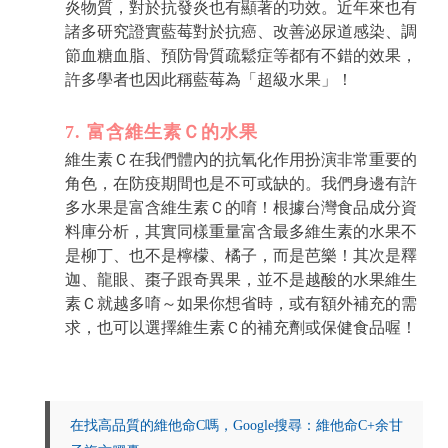
炎物質，對於抗發炎也有顯著的功效。近年來也有
諸多研究證實藍莓對於抗癌、改善泌尿道感染、調
節血糖血脂、預防骨質疏鬆症等都有不錯的效果，
許多學者也因此稱藍莓為「超級水果」！
7. 富含維生素Ｃ的水果
維生素Ｃ在我們體內的抗氧化作用扮演非常重要的
角色，在防疫期間也是不可或缺的。我們身邊有許
多水果是富含維生素Ｃ的唷！根據台灣食品成分資
料庫分析，其實同樣重量富含最多維生素的水果不
是柳丁、也不是檸檬、橘子，而是芭樂！其次是釋
迦、龍眼、棗子跟奇異果，並不是越酸的水果維生
素Ｃ就越多唷～如果你想省時，或有額外補充的需
求，也可以選擇維生素Ｃ的補充劑或保健食品喔！
在找高品質的維他命C嗎，Google搜尋：維他命C+余甘