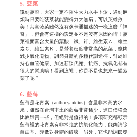
5. 菠菜
說到菠菜，大家一定不陌生大力水手卜派，遇到麻
煩時只要吃菠菜就能變得力大無窮，可以英雄救
美！其實菠菜雖然沒有像卡通描述的一樣這麼「神
奇」，但會有這樣的設定並不是沒有原因的唷！菠
菜裡面富含大量的葉酸、鐵、鉀、維生素Ａ、維生
素Ｃ、維生素Ｋ，是營養密度非常高的蔬菜，能夠
減少氧化廢物、調節身體的多種代謝途徑，對於維
持心血管健康、加速新陳代謝、抗癌、抗氧化都有
很大的幫助唷！看到這裡，你是不是也想來一罐菠
菜了呢？
6. 藍莓
藍莓是花青素（anthocyanidins）含量非常高的水
果，雖然在台灣本土的藍莓非常稀少，進口價格會
比較昂貴一些，但絕對是值得的！多項研究都顯示
藍莓裡的花青素有非常強的抗氧化能力，能夠清除
自由基、降低對身體的破壞，另外，它也能調節發