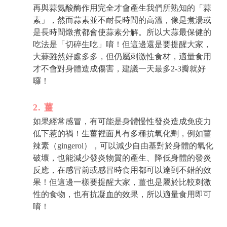
再與蒜氨酸酶作用完全才會產生我們所熟知的「蒜
素」，然而蒜素並不耐長時間的高溫，像是煮湯或
是長時間燉煮都會使蒜素分解。所以大蒜最保健的
吃法是「切碎生吃」唷！但這邊還是要提醒大家，
大蒜雖然好處多多，但仍屬刺激性食材，適量食用
才不會對身體造成傷害，建議一天最多2-3瓣就好
囉！
2. 薑
如果經常感冒，有可能是身體慢性發炎造成免疫力
低下惹的禍！生薑裡面具有多種抗氧化劑，例如薑
辣素（gingerol），可以減少自由基對於身體的氧化
破壞，也能減少發炎物質的產生、降低身體的發炎
反應，在感冒前或感冒時食用都可以達到不錯的效
果！但這邊一樣要提醒大家，薑也是屬於比較刺激
性的食物，也有抗凝血的效果，所以適量食用即可
唷！