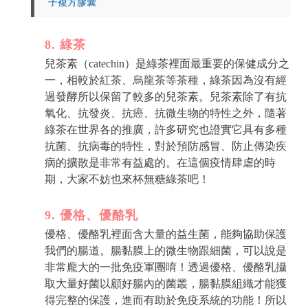
子複方膠囊
8. 綠茶
兒茶素（catechin）是綠茶裡面最重要的保健成分之
一，相較於紅茶、烏龍茶等茶種，綠茶因為沒有經
過發酵所以保留了較多的兒茶素。兒茶素除了有抗
氧化、抗發炎、抗癌、抗微生物的特性之外，隨著
綠茶在世界各的推廣，許多研究也證實它具有多種
抗菌、抗病毒的特性，對於預防感冒、防止傳染疾
病的擴散是非常有益處的。在這個疫情肆虐的時
期，大家不妨也來杯無糖綠茶吧！
9. 優格、優酪乳
優格、優酪乳裡面含大量的益生菌，能夠協助保護
我們的腸道。腸黏膜上的微生物跟細菌，可以說是
非常龐大的一批免疫軍團唷！透過優格、優酪乳攝
取大量好菌以顧好腸內的菌叢，腸黏膜組織才能獲
得完整的保護，進而有助於免疫系統的功能！所以