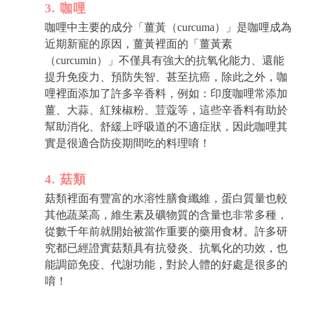
3. 咖哩
咖哩中主要的成分「薑黃（curcuma）」是咖哩成為
近期新寵的原因，薑黃裡面的「薑黃素
（curcumin）」不僅具有強大的抗氧化能力、還能
提升免疫力、預防失智、甚至抗癌，除此之外，咖
哩裡面添加了許多辛香料，例如：印度咖哩常添加
薑、大蒜、紅辣椒粉、荳蔻等，這些辛香料有助於
幫助消化、舒緩上呼吸道的不適症狀，因此咖哩其
實是很適合防疫期間吃的料理唷！
4. 菇類
菇類裡面有豐富的水溶性膳食纖維，蛋白質量也較
其他蔬菜高，維生素及礦物質的含量也非常多種，
從數千年前就開始被當作重要的藥用食材。許多研
究都已經證實菇類具有抗發炎、抗氧化的功效，也
能調節免疫、代謝功能，對於人體的好處是很多的
唷！