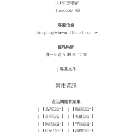
｜LINE營養師
｜Facebook小編
客服信箱
primeplus@winworld-biotech.com.tw
服務時間
週一至週五 09:30-17:30
｜異業合作
實用資訊
產品問題答案集
｜【晶亮設計】
｜【纖窈設計】
｜【漾采設計】
｜【充能設計】
｜【暢活設計】
｜【守護設計】
｜【抗氧設計】
｜【穩固設計】