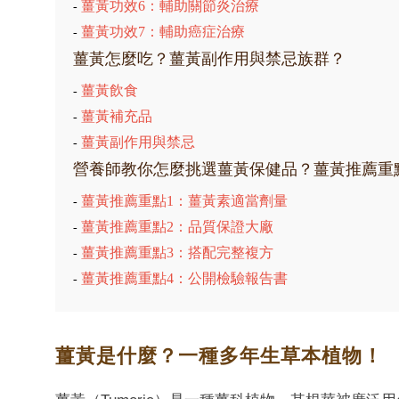
薑黃功效6：輔助關節炎治療
-
薑黃功效7：輔助癌症治療
-
薑黃怎麼吃？薑黃副作用與禁忌族群？
薑黃飲食
-
薑黃補充品
-
薑黃副作用與禁忌
-
營養師教你怎麼挑選薑黃保健品？薑黃推薦重
薑黃推薦重點1：薑黃素適當劑量
-
薑黃推薦重點2：品質保證大廠
-
薑黃推薦重點3：搭配完整複方
-
薑黃推薦重點4：公開檢驗報告書
-
薑黃是什麼？一種多年生草本植物！