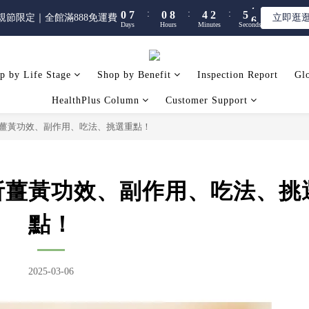
5
5
9
7
:
:
:
:
:
:
0
0
7
7
0
0
8
8
4
4
2
2
5
5
5
5
親節限定｜全館滿888免運費
親節限定｜全館滿888免運費
立即逛
立即逛
4
4
8
6
9
9
Days
Days
Hours
Hours
Minutes
Minutes
Seconds
Seconds
6
6
7
7
3
3
1
1
4
4
4
4
3
3
7
5
8
8
5
5
6
6
2
2
0
0
3
3
3
3
【限時】全館指定商品 任選 2件9折
2
9
2
6
4
7
7
4
4
5
5
1
1
2
2
2
2
1
8
1
9
5
3
6
6
p by Life Stage
Shop by Benefit
3
3
4
4
Inspection Report
0
0
1
1
1
1
Glo
:
:
:
0
7
0
8
4
2
5
5
親節限定｜全館滿888免運費
立即逛
2
2
3
3
0
0
0
0
Days
Hours
Minutes
Seconds
HealthPlus Column
Customer Support
6
7
3
1
4
4
1
1
2
2
5
6
2
0
3
3
0
0
1
1
薑黃功效、副作用、吃法、挑選重點！
4
5
1
2
2
0
0
3
4
0
1
1
2
3
0
0
1
2
析薑黃功效、副作用、吃法、挑
0
1
0
點！
2025-03-06