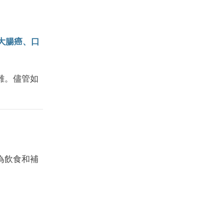
大腸癌、口
難。儘管如
為飲食和補