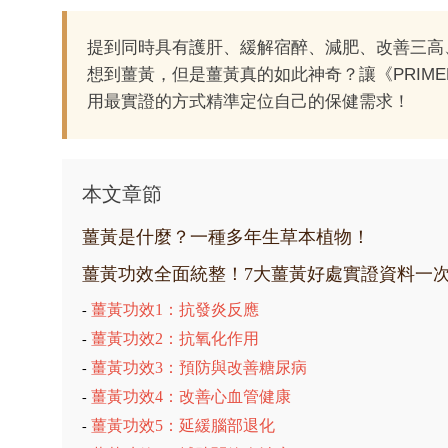
提到同時具有護肝、緩解宿醉、減肥、改善三高
想到薑黃，但是薑黃真的如此神奇？讓《PRIME
用最實證的方式精準定位自己的保健需求！
本文章節
薑黃是什麼？一種多年生草本植物！
薑黃功效全面統整！7大薑黃好處實證資料一
薑黃功效1：抗發炎反應
-
薑黃功效2：抗氧化作用
-
薑黃功效3：預防與改善糖尿病
-
薑黃功效4：改善心血管健康
-
薑黃功效5：延緩腦部退化
-