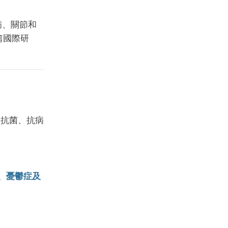
病、關節和
篇國際研
、抗菌、抗病
、憂鬱症及