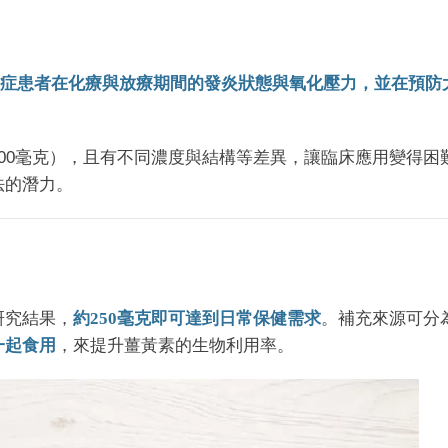
症患者在化療與放療期間的發炎狀態與氧化壓力，並在預防
 8000毫克），且有不同濃度與結構等差異，讓臨床應用變得困
法的潛力。
？
研究結果，
約250毫克即可達到日常保健需求
。補充來源可分
一起食用
，來提升薑黃素的生物利用率。