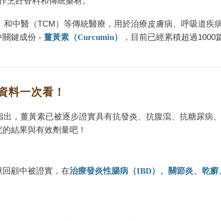
用作烹飪香料和傳統藥材。
da）和中醫（TCM）等傳統醫療，用於治療皮膚病、呼吸道疾
關鍵成份 -
薑黃素（Curcumin）
，目前已經累積超過1000
資料一次看！
究指出，薑黃素已被逐步證實具有抗發炎、抗腹瀉、抗糖尿病
究的結果與有效劑量吧！
獻回顧中被證實，在
治療發炎性腸病（IBD）、關節炎、乾癬
。