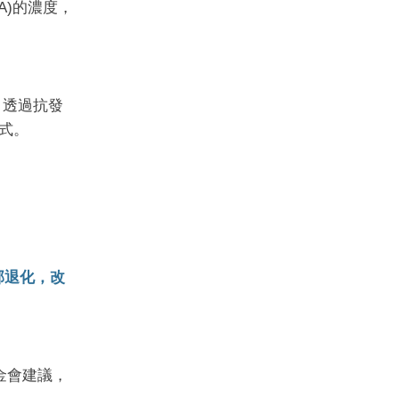
A)的濃度，
，透過抗發
式。
部退化，改
金會建議，