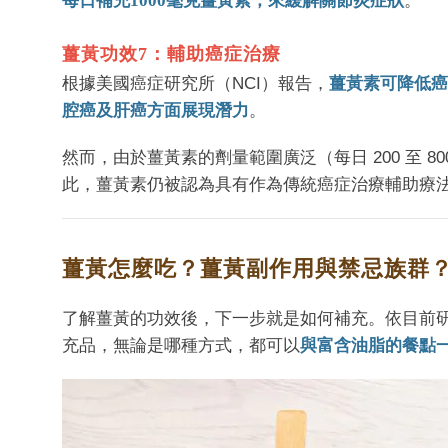
每日補充1000毫克薑黃素，來緩解關節炎症狀
。
薑黃功效7：輔助癌症治療
根據美國癌症研究所（NCI）報告，
薑黃素可降低癌
腔癌及肝癌方面展現潛力
。
然而，由於薑黃素的劑量範圍廣泛（每日 200 至
此，薑黃素仍被認為具有作為傳統癌症治療輔助療
薑黃怎麼吃？薑黃副作用與禁忌族群
了解薑黃的功效後，下一步就是如何補充。依目前
充品，無論是哪種方式，都可以
與富含油脂的餐點