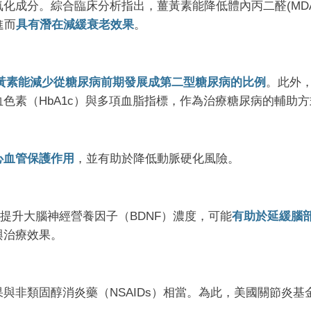
化成分。綜合臨床分析指出，薑黃素能降低體內丙二醛(MD
進而
具有潛在減緩衰老效果
。
薑黃素能減少從糖尿病前期發展成第二型糖尿病的比例
。此外
色素（HbA1c）與多項血脂指標，作為治療糖尿病的輔助方
心血管保護作用
，並有助於降低動脈硬化風險。
提升大腦神經營養因子（BDNF）濃度，可能
有助於延緩腦
與治療效果。
與非類固醇消炎藥（NSAIDs）相當。為此，美國關節炎基