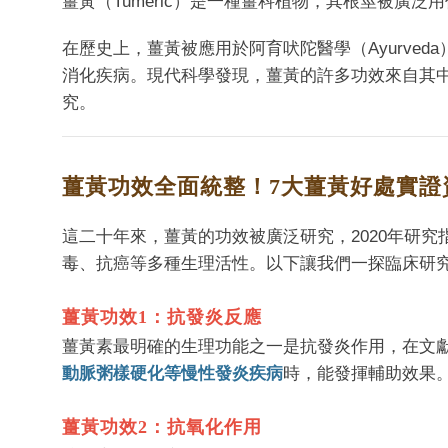
薑黃（Tumeric）是一種薑科植物，其根莖被廣泛
在歷史上，薑黃被應用於阿育吠陀醫學（Ayurve
消化疾病。現代科學發現，薑黃的許多功效來自其中
究。
薑黃功效全面統整！7大薑黃好處實證
這二十年來，薑黃的功效被廣泛研究，2020年研
毒、抗癌等多種生理活性。以下讓我們一探臨床研
薑黃功效1：抗發炎反應
薑黃素最明確的生理功能之一是抗發炎作用，在文
動脈粥樣硬化等慢性發炎疾病
時，能發揮輔助效果
薑黃功效2：抗氧化作用