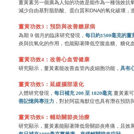
薑黃素另一個廣為人知的功效是能作為一種強效抗氧
減少自由基對脂肪酸、蛋白質和DNA的氧化破壞，
薑黃功效3：預防與改善糖尿病
為期 9 個月的臨床研究發現，
每日約1500毫克的
炎與抗氧化的作用，也能顯著降低空腹血糖、糖化血
薑黃功效4：改善心血管健康
研究顯示，薑黃素能改善血管內皮細胞功能，
具有
薑黃功效5：延緩腦部退化
人體研究發現，
每日補充 200 至 1820毫克
薑黃素可
善記憶與專注力
，對於阿茲海默症也具有潛在預防
薑黃功效6：輔助關節炎治療
研究顯示，薑黃素能顯著降低骨關節炎疼痛，且效果