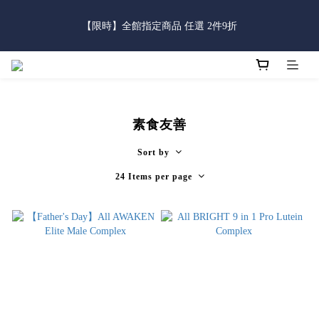
5
7
6
5
7
6
3
6
0
0
6
1
9
3
2
1
3
2
父親節限定｜全館滿888免運費
9
4
6
5
4
6
5
2
5
【限時】全館指定商品 任選 2件9折
5
:
:
:
0
8
2
1
0
2
1
8
3
5
4
3
5
4
立即逛逛
1
4
Days
Hours
Minutes
Seconds
4
7
1
0
1
0
7
2
4
3
2
4
3
0
3
3
6
0
0
6
1
9
3
2
1
3
2
父親節限定｜全館滿888免運費
2
2
5
5
:
:
:
0
8
2
1
0
2
1
立即逛逛
1
1
Days
Hours
Minutes
Seconds
4
4
7
1
0
1
0
0
0
3
3
6
0
0
素食友善
2
2
5
1
1
4
Sort by
0
0
3
2
24 Items per page
1
0