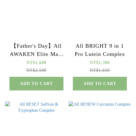
【Father's Day】All
All BRIGHT 9 in 1
AWAKEN Elite Male
Pro Lutein Complex
Complex
NT$1,680
NT$1,380
NT$2,500
NT$1,650
ADD TO CART
ADD TO CART