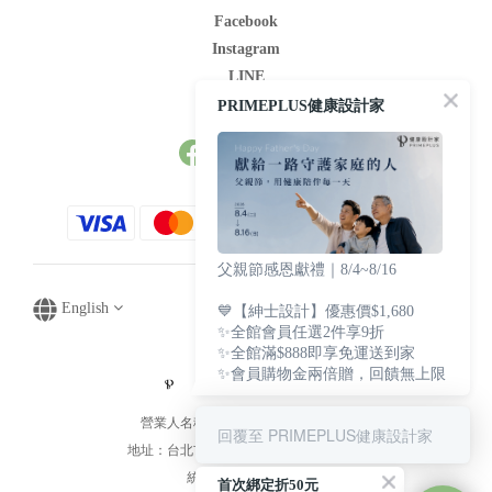
Facebook
Instagram
LINE
Youtube
PRIMEPLUS健康設計家
父親節感恩獻禮｜8/4~8/16
English
💙【紳士設計】優惠價$1,680
✨全館會員任選2件享9折
✨全館滿$888即享免運送到家
✨會員購物金兩倍贈，回饋無上限
營業人名稱：文華生技貿易有限公司
回覆至 PRIMEPLUS健康設計家
地址：台北市中山區中山北路1段82號9樓
統一編號：85000585
首次綁定折50元