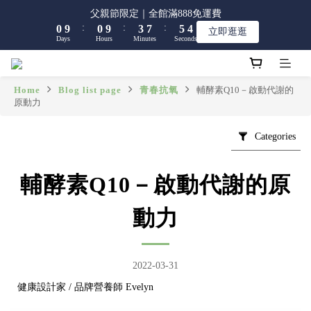
8
8
1
1
1
1
4
4
8
8
6
6
5
5
父親節限定｜全館滿888免運費
父親節限定｜全館滿888免運費
7
7
:
:
:
:
:
:
0
0
9
9
0
0
9
9
3
3
7
7
5
5
4
4
立即逛逛
立即逛逛
6
6
9
Days
Days
Hours
Hours
Minutes
Minutes
Seconds
Seconds
8
8
8
8
2
2
6
6
4
4
3
3
5
5
8
9
7
7
7
7
1
1
5
5
3
3
2
2
4
4
7
9
8
6
6
6
6
0
0
4
4
2
2
1
1
【限時】全館指定商品 任選 2件9折
3
3
6
8
7
5
5
5
5
3
3
1
1
0
0
Home
Blog list page
青春抗氧
輔酵素Q10－啟動代謝的
2
2
5
9
7
6
原動力
4
4
4
4
2
2
0
0
1
1
4
8
6
5
父親節限定｜全館滿888免運費
3
3
3
3
1
1
:
:
:
0
9
0
9
3
7
5
4
立即逛逛
2
2
2
2
0
0
Categories
Days
Hours
Minutes
Seconds
8
8
2
6
4
3
1
1
1
1
7
7
1
5
3
2
0
0
0
0
6
6
0
4
2
1
輔酵素Q10－啟動代謝的原
5
5
3
1
0
4
4
2
0
動力
3
3
1
2
2
0
1
1
0
0
2022-03-31
健康設計家 / 品牌營養師 Evelyn