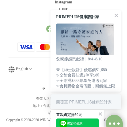
Instagram
LINE
Youtube
PRIMEPLUS健康設計家
父親節感恩獻禮｜8/4~8/16
English
💙【紳士設計】優惠價$1,680
✨全館會員任選2件享9折
✨全館滿$888即享免運送到家
✨會員購物金兩倍贈，回饋無上限
營業人名稱：文華生技貿易有限公司
回覆至 PRIMEPLUS健康設計家
地址：台北市中山區中山北路1段82號9樓
統一編號：85000585
首次綁定折50元
Copyright © 2020-2026 WIN WORLD BIOTECHNOLOGY TRADING CO.,LTD.
綁定領優惠