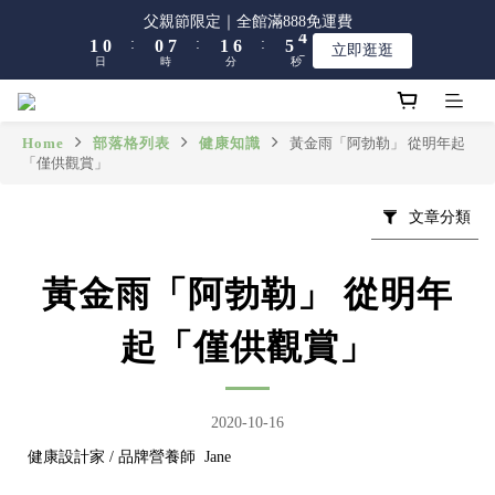
9
8
8
9
2
2
1
1
1
1
8
8
2
2
7
7
6
6
4
4
父親節限定｜全館滿888免運費
父親節限定｜全館滿888免運費
8
7
7
8
:
:
:
:
:
:
1
1
0
0
0
0
7
7
1
1
6
6
5
5
3
3
立即逛逛
立即逛逛
7
6
6
7
9
日
日
時
時
分
分
秒
秒
0
0
6
6
0
0
5
5
4
4
2
2
6
5
5
6
8
5
5
4
4
3
3
1
1
5
4
4
5
9
7
4
4
3
3
2
2
0
0
【限時】全館指定商品 任選 2件9折
4
3
3
4
9
8
6
3
3
2
2
1
1
Home
部落格列表
健康知識
黃金雨「阿勃勒」 從明年起
3
2
2
9
3
8
7
5
「僅供觀賞」
2
2
1
1
0
0
2
1
1
8
2
7
6
4
父親節限定｜全館滿888免運費
1
1
0
0
:
:
:
1
0
0
7
1
6
5
3
立即逛逛
0
0
文章分類
日
時
分
秒
0
6
0
5
4
2
5
4
3
1
4
3
2
0
黃金雨「阿勃勒」 從明年
3
2
1
2
1
0
起「僅供觀賞」
1
0
0
2020-10-16
健康設計家 / 品牌營養師 Jane