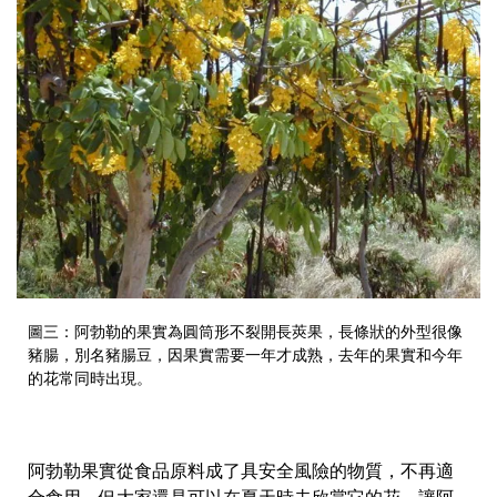
圖三：阿勃勒的果實為圓筒形不裂開長莢果，長條狀的外型很像
豬腸，別名豬腸豆，因果實需要一年才成熟，去年的果實和今年
的花常同時出現。
阿勃勒果實從食品原料成了具安全風險的物質，不再適