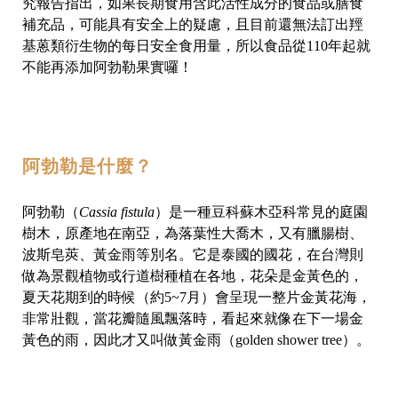
究報告指出，如果長期食用含此活性成分的食品或膳食
補充品，可能具有安全上的疑慮，且目前還無法訂出羥
基蒽類衍生物的每日安全食用量，所以食品從110年起就
不能再添加阿勃勒果實囉！
阿勃勒是什麼？
阿勃勒（
Cassia fistula
）是一種豆科蘇木亞科常見的庭園
樹木，原產地在南亞，為落葉性大喬木，又有臘腸樹、
波斯皂莢、黃金雨等別名。它是泰國的國花，在台灣則
做為景觀植物或行道樹種植在各地，花朵是金黃色的，
夏天花期到的時候（約5~7月）會呈現一整片金黃花海，
非常壯觀，當花瓣隨風飄落時，看起來就像在下一場金
黃色的雨，因此才又叫做黃金雨（golden shower tree）。