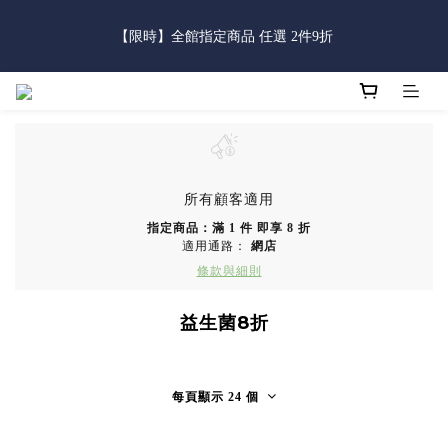
5
6
8
7
8
7
4
1
0
3
1
1
2
7
4
3
6
4
父親節限定｜全館滿888免運費
4
5
7
6
9
7
6
3
0
2
0
【限時】全館指定商品 任選 2件9折
:
:
:
0
9
1
6
3
2
5
3
立即逛逛
3
4
9
6
5
8
6
5
2
1
日
時
分
秒
8
0
5
2
1
4
2
2
3
8
5
4
7
5
4
1
0
7
4
1
0
3
1
1
2
7
4
3
6
4
父親節限定｜全館滿888免運費
3
0
6
3
0
2
0
:
:
:
0
9
1
6
3
2
5
3
立即逛逛
2
5
2
1
日
時
分
秒
8
0
5
2
1
4
2
1
4
1
0
7
4
1
0
3
1
0
3
0
6
3
0
2
0
2
所有顧客適用
5
2
1
1
4
1
0
指定商品：滿 1 件 即享 8 折
0
3
0
適用通路：
網店
2
條款與細則
1
0
益生菌8折
每頁顯示 24 個