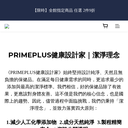
4
4
5
5
6
5
3
4
【限時】全館指定商品 任選 2件9折
1
9
1
7
2
8
2
3
父親節限定｜全館滿888免運費
3
3
9
4
4
5
4
2
3
:
:
:
0
8
0
6
1
7
1
2
立即逛逛
2
2
8
3
9
3
4
日
時
分
秒
3
1
2
7
5
0
6
0
1
1
9
1
7
2
8
2
3
父親節限定｜全館滿888免運費
2
0
1
6
4
5
0
:
:
:
0
8
0
6
1
7
1
2
立即逛逛
1
0
5
3
4
日
時
分
秒
7
5
0
6
0
1
0
4
2
3
6
4
5
0
3
1
2
5
3
4
2
0
1
4
2
3
PRIMEPLUS健康設計家｜潔淨理念
1
0
3
1
2
0
2
0
1
1
0
《PRIMEPLUS健康設計家》始終堅持設計純淨、天然且無
0
負擔的保健品。在滿足每日健康需求的同時，更追求最少的
添加與最高的潔淨標準。我們相信，好的保健品除了有效
果，更應該對身體友善。這不僅是我們的核心信念，也是國
際上的趨勢。因此，儘管過程中面臨挑戰，我們仍秉持「潔
淨理念」，並致力落實四大原則：
1.減少人工化學添加物 2.成分天然純淨 3.製程精簡