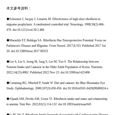
本文參考資料：
◆Schoenen J, Jacquy J, Lenaerts M. Effectiveness of high-dose riboflavin in
migraine prophylaxis. A randomized controlled trial. Neurology. 1998;50(2):466-
470. doi:10.1212/wnl.50.2.466
◆Marashly ET, Bohlega SA. Riboflavin Has Neuroprotective Potential: Focus on
Parkinson's Disease and Migraine. Front Neurol. 2017;8:333. Published 2017 Jul
20. doi:10.3389/fneur.2017.00333
◆Lee S, Lee S, Jeong M, Jung S, Lee M, Yoo S. The Relationship between
Nutrient Intake and Cataracts in the Older Adult Population of Korea. Nutrients.
2022;14(23):4962. Published 2022 Nov 23. doi:10.3390/nu1423496
◆Cumming RG, Mitchell P, Smith W. Diet and cataract: the Blue Mountains Eye
Study. Ophthalmology. 2000;107(3):450-456. doi:10.1016/s0161-6420(99)00024-x
◆Aljaadi AM, Devlin AM, Green TJ. Riboflavin intake and status and relationship
to anemia. Nutr Rev. 2022;81(1):114-132. doi:10.1093/nutrit/nuac043
◆Li M, Shi Z. Riboflavin Intake Inversely Associated with Cardiovascular-Disease