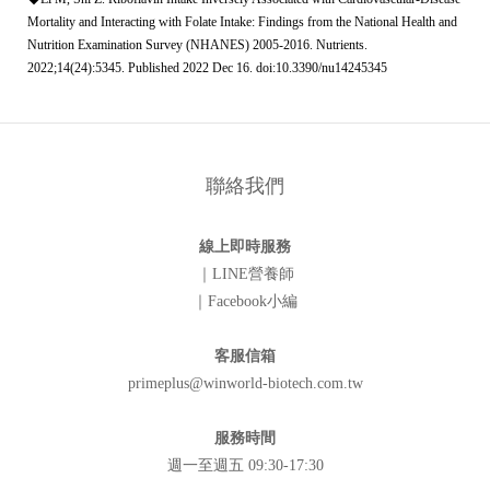
Mortality and Interacting with Folate Intake: Findings from the National Health and
Nutrition Examination Survey (NHANES) 2005-2016. Nutrients.
2022;14(24):5345. Published 2022 Dec 16. doi:10.3390/nu14245345
聯絡我們
線上即時服務
｜LINE營養師
｜Facebook小編
客服信箱
primeplus@winworld-biotech.com.tw
服務時間
週一至週五 09:30-17:30