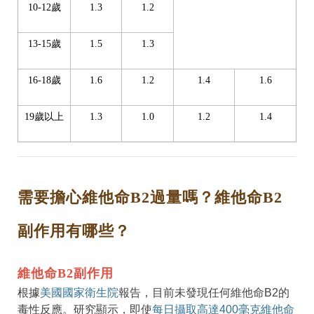
10-12歲
1.3
1.2
13-15歲
1.5
1.3
16-18歲
1.6
1.2
1.4
1.6
19歲以上
1.3
1.0
1.2
1.4
需要擔心維他命B2過量嗎？維他命B2
副作用有哪些？
維他命B2副作用
根據
美國國家衛生院
報告，目前未發現任何維他命B2的
毒性反應。研究顯示，即使
每日攝取高達400毫克維他命