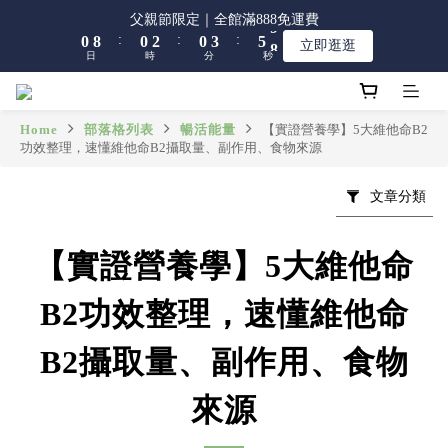
8
8
8
1
1
9
9
1
1
3
3
1
1
4
4
6
6
9
9
父親節限定｜全館滿888免運費
父親節限定｜全館滿888免運費
7
7
9
7
:
:
:
:
:
:
0
0
8
8
0
0
2
2
0
0
3
3
5
5
8
8
立即逛逛
立即逛逛
6
6
8
6
9
日
日
時
時
分
分
秒
秒
7
7
1
1
2
2
4
4
7
7
5
5
7
5
8
6
6
0
0
1
1
3
3
6
6
4
4
6
4
7
9
5
5
0
0
2
2
5
5
【限時】全館指定商品 任選 2件9折
3
3
5
3
6
8
4
4
1
1
4
4
Home
部落格列表
暢活能量
【實證營養學】5大維他命B2
2
2
4
2
5
7
功效整理，速懂維他命B2攝取量、副作用、食物來源
3
3
0
0
3
3
1
9
1
3
1
4
6
9
父親節限定｜全館滿888免運費
2
2
2
2
:
:
:
0
8
0
2
0
3
5
8
立即逛逛
1
1
1
1
文章分類
日
時
分
秒
7
1
2
4
7
0
0
0
0
6
0
1
3
6
5
0
2
5
【實證營養學】5大維他命
4
1
4
3
0
3
B2功效整理，速懂維他命
2
2
1
1
B2攝取量、副作用、食物
0
0
來源