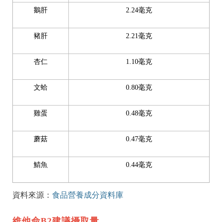
鵝肝
2.24毫克
豬肝
2.21毫克
杏仁
1.10毫克
文蛤
0.80毫克
雞蛋
0.48毫克
蘑菇
0.47毫克
鯖魚
0.44毫克
資料來源：
食品營養成分資料庫
維他命B2建議攝取量