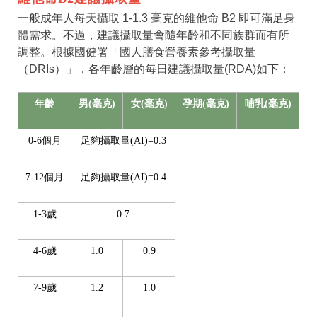
一般成年人每天攝取 1-1.3 毫克的維他命 B2 即可滿足身
體需求。不過，建議攝取量會隨年齡和不同族群而有所
調整。根據國健署「國人膳食營養素參考攝取量
（DRIs）」，各年齡層的每日建議攝取量(RDA)如下：
年齡
男(毫克)
女(毫克)
孕期(毫克)
哺乳(毫克)
0-6個月
足夠攝取量(AI)=0.3
7-12個月
足夠攝取量(AI)=0.4
1-3歲
0.7
4-6歲
1.0
0.9
7-9歲
1.2
1.0