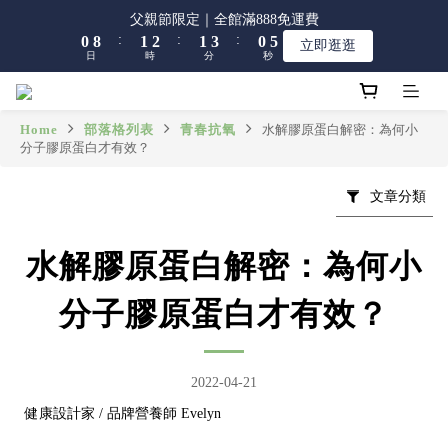
8
9
9
8
1
1
9
9
2
2
3
3
2
2
4
4
1
1
5
5
父親節限定｜全館滿888免運費
父親節限定｜全館滿888免運費
7
8
9
8
7
:
:
:
:
:
:
0
0
8
8
1
1
2
2
1
1
3
3
0
0
4
4
立即逛逛
立即逛逛
6
7
8
7
9
6
日
日
時
時
分
分
秒
秒
7
7
0
0
1
1
0
0
2
2
3
3
5
6
7
6
8
5
9
6
6
0
0
1
1
2
2
4
5
6
5
7
4
8
5
5
0
0
1
1
【限時】全館指定商品 任選 2件9折
3
4
5
4
6
3
7
4
4
0
0
Home
部落格列表
青春抗氧
水解膠原蛋白解密：為何小
2
3
4
3
5
2
6
分子膠原蛋白才有效？
3
3
1
9
2
3
2
4
1
5
父親節限定｜全館滿888免運費
2
2
:
:
:
0
8
1
2
1
3
0
4
立即逛逛
1
1
文章分類
日
時
分
秒
7
0
1
0
2
3
0
0
6
0
1
2
5
0
1
水解膠原蛋白解密：為何小
4
0
3
分子膠原蛋白才有效？
2
1
0
2022-04-21
健康設計家 / 品牌營養師 Evelyn