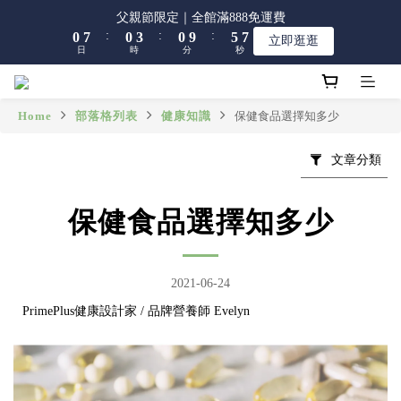
8
8
8
1
1
8
8
1
1
4
4
1
1
6
6
7
7
父親節限定｜全館滿888免運費
父親節限定｜全館滿888免運費
7
7
7
:
:
:
:
:
:
0
0
7
7
0
0
3
3
0
0
9
9
5
5
6
6
立即逛逛
立即逛逛
6
6
9
6
日
日
時
時
分
分
秒
秒
6
6
2
2
8
8
4
4
5
5
5
5
8
5
5
5
1
1
7
7
3
3
4
4
4
4
7
4
9
4
4
0
0
6
6
2
2
3
3
【限時】全館指定商品 任選 2件9折
3
3
6
3
8
9
3
3
5
5
1
1
2
2
Home
部落格列表
健康知識
保健食品選擇知多少
2
9
2
5
2
7
8
2
2
4
4
0
0
1
1
1
8
1
4
1
6
7
父親節限定｜全館滿888免運費
1
1
3
3
0
0
文章分類
:
:
:
0
7
0
3
0
9
5
6
立即逛逛
0
0
2
2
日
時
分
秒
6
2
8
4
5
1
1
5
1
7
3
4
保健食品選擇知多少
0
0
4
0
6
2
3
3
5
1
2
2
4
0
1
1
2021-06-24
3
0
0
2
PrimePlus健康設計家 / 品牌營養師 Evelyn
1
0