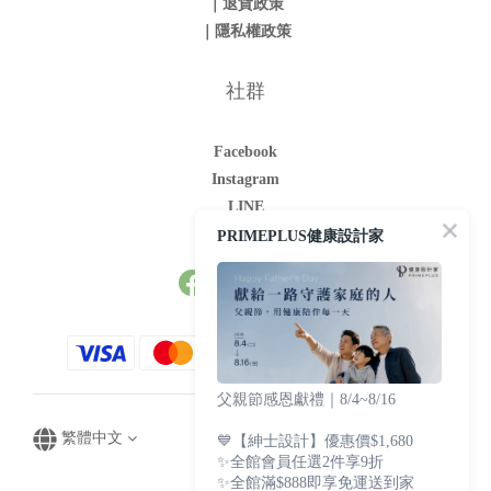
｜退貨政策
｜隱私權政策
社群
Facebook
Instagram
LINE
Youtube
PRIMEPLUS健康設計家
父親節感恩獻禮｜8/4~8/16
繁體中文
💙【紳士設計】優惠價$1,680
✨全館會員任選2件享9折
✨全館滿$888即享免運送到家