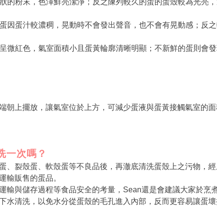
如霜狀的粉末，色澤鮮亮潔淨；反之陳列較久的蛋的蛋殼較為光亮
鮮的蛋因蛋汁較濃稠，晃動時不會發出聲音，也不會有晃動感；反
的蛋呈微紅色，氣室面積小且蛋黃輪廓清晰明顯；不新鮮的蛋則會
端朝上擺放，讓氣室位於上方，可減少蛋液與蛋黃接觸氣室的面
洗一次嗎？
蛋、裂殼蛋、軟殼蛋等不良品後，再澈底清洗蛋殼上之污物，經
運輸販售的蛋品。
運輸與儲存過程等食品安全的考量，Sean還是會建議大家於烹
下水清洗，以免水分從蛋殼的毛孔進入內部，反而更容易讓蛋壞