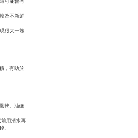
，還可能會有
之較為不新鮮
發現很大一塊
積，有助於
風乾、油蠟
煮前用清水再
掉。