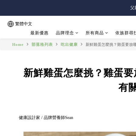
父
父
繁體中文
最新優惠
品牌理念
所有商品
依族群尋
父
Home
部落格列表
吃出健康
新鮮雞蛋怎麼挑？雞蛋要放
新鮮雞蛋怎麼挑？雞蛋要
有
健康設計家 / 品牌營養師
Sean