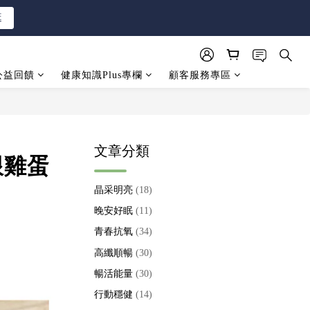
逛
逛
公益回饋
健康知識Plus專欄
顧客服務專區
逛
文章分類
跟雞蛋
晶采明亮
(18)
晚安好眠
(11)
青春抗氧
(34)
高纖順暢
(30)
暢活能量
(30)
行動穩健
(14)