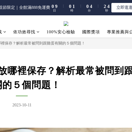
5
5
6
5
9
7
8
:
:
:
:
:
:
0
0
9
9
0
0
1
1
0
0
4
4
2
2
3
3
親節限定｜全館滿888免運費
親節限定｜全館滿888免運費
立即逛
立即逛
4
4
5
4
8
6
7
日
日
時
時
分
分
秒
秒
8
8
0
0
3
3
1
1
2
2
3
3
4
3
7
5
6
7
7
2
2
0
0
1
1
【限時】全館指定商品 任選 2件9折
2
2
3
2
6
4
5
6
6
1
1
0
0
1
1
2
1
5
3
4
找
依功效尋找
100%安心檢驗
5
5
國際獎項
0
0
專業推薦與
:
:
:
0
9
0
1
0
4
2
3
親節限定｜全館滿888免運費
立即逛
4
4
日
時
分
秒
哪裡保存？解析最常被問到跟雞蛋有關的５個問題！
8
0
3
1
2
3
3
7
2
0
1
2
2
6
1
0
1
1
5
0
0
0
放哪裡保存？解析最常被問到
4
3
關的５個問題！
2
1
0
2023-10-11