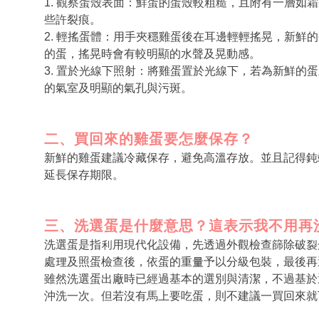
1. 觀察蛋殼表面：鮮蛋的蛋殼較粗糙，且附有一層
些許裂痕。
2. 輕搖蛋體：用手夾穩雞蛋後在耳邊輕輕搖晃，新
的蛋，搖晃時會有較明顯的水聲及晃動感。
3. 置於光線下照射：將雞蛋置於光線下，若為新鮮
的氣室及明顯的氣孔與污斑。
二、買回來的雞蛋要怎麼保存？
新鮮的雞蛋建議冷藏保存，避免高溫存放。並且記得鈍
延長保存期限。
三、洗選蛋是什麼意思？這表示我不用再
洗選蛋是指利用現代化設備，先透過外觀檢查篩除破裂
處理及照蛋檢查後，依蛋的重量予以分級包裝，最後再
雖然洗選蛋出廠時已經過基本的選別與清潔，不過基於
沖洗一次。但若沒有馬上要吃蛋，則不建議一買回來就