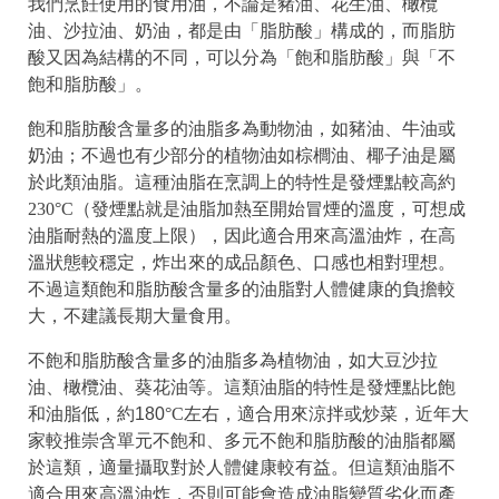
我們烹飪使用的食用油，不論是豬油、花生油、橄欖
油、沙拉油、奶油，都是由「脂肪酸」構成的，而脂肪
酸又因為結構的不同，可以分為「飽和脂肪酸」與「不
飽和脂肪酸」。
飽和脂肪酸含量多的油脂多為動物油，如豬油、牛油或
奶油；不過也有少部分的植物油如棕櫚油、椰子油是屬
於此類油脂。這種油脂在烹調上的特性是
發煙點較高約
230°C
（發煙點就是油脂加熱至開始冒煙的溫度，可想成
油脂耐熱的溫度上限）
，因此適合用來高溫油炸，在高
溫狀態較穩定，炸出來的成品顏色、口感也相對理想。
不過這類飽和脂肪酸含量多的油脂對人體健康的負擔較
大，不建議長期大量食用。
不飽和脂肪酸含量多的油脂多為植物油，如大豆沙拉
油、橄欖油、葵花油等。這類油脂的特性是發煙點比飽
和油脂低，約180
°C左右，適合用來涼拌或炒菜，
近年大
家較推崇含單元不飽和、多元不飽和脂肪酸的油脂都屬
於這類，適量攝取對於人體健康較有益。
但這類油脂不
適合用來高溫油炸，否則可能會造成油脂變質劣化而產