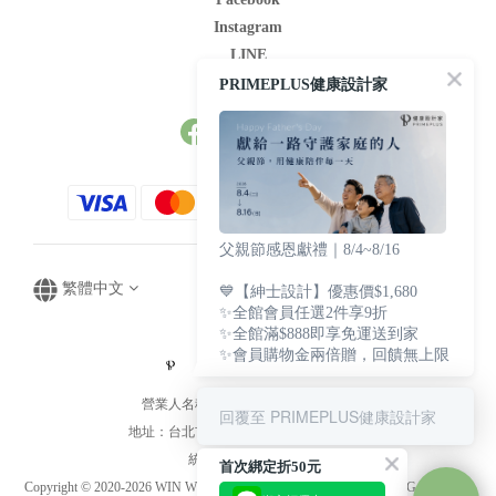
Instagram
LINE
Youtube
PRIMEPLUS健康設計家
父親節感恩獻禮｜8/4~8/16
繁體中文
💙【紳士設計】優惠價$1,680
✨全館會員任選2件享9折
✨全館滿$888即享免運送到家
✨會員購物金兩倍贈，回饋無上限
營業人名稱：文華生技貿易有限公司
回覆至 PRIMEPLUS健康設計家
地址：台北市中山區中山北路1段82號9樓
統一編號：85000585
首次綁定折50元
Copyright © 2020-2026 WIN WORLD BIOTECHNOLOGY TRADING CO.,LTD.