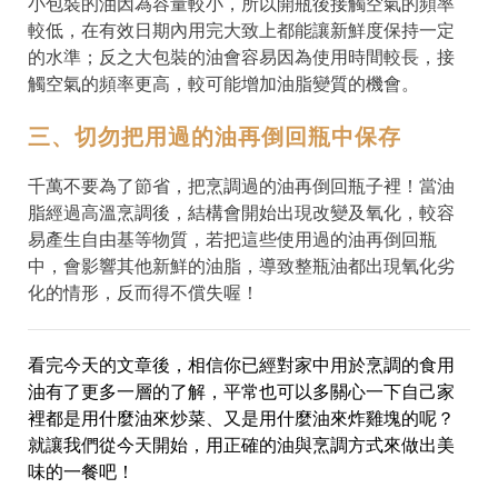
小包裝的油因為容量較小，所以開瓶後接觸空氣的頻率
較低，在有效日期內用完大致上都能讓新鮮度保持一定
的水準；反之大包裝的油會容易因為使用時間較長，接
觸空氣的頻率更高，較可能增加油脂變質的機會。
三、切勿把用過的油再倒回瓶中保存
千萬不要為了節省，把烹調過的油再倒回瓶子裡！當油
脂經過高溫烹調後，結構會開始出現改變及氧化，較容
易產生自由基等物質，若把這些使用過的油再倒回瓶
中，會影響其他新鮮的油脂，導致整瓶油都出現氧化劣
化的情形，反而得不償失喔！
看完今天的文章後，相信你已經對家中用於烹調的食用
油有了更多一層的了解，平常也可以多關心一下自己家
裡都是用什麼油來炒菜、又是用什麼油來炸雞塊的呢？
就讓我們從今天開始，用正確的油與烹調方式來做出美
味的一餐吧！