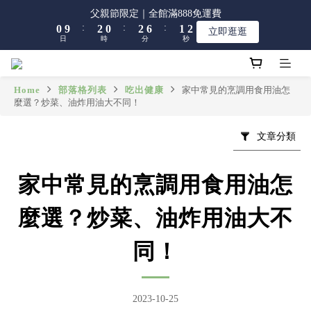
8
8
9
9
1
1
3
3
1
1
3
3
7
7
2
2
2
2
父親節限定｜全館滿888免運費
父親節限定｜全館滿888免運費
7
9
7
9
8
8
:
:
:
:
:
:
0
0
9
9
2
2
0
0
2
2
6
6
1
1
1
1
立即逛逛
立即逛逛
6
8
6
8
7
7
日
日
時
時
分
分
秒
秒
8
8
1
1
1
1
5
5
0
0
0
0
5
7
5
7
6
6
7
7
0
0
0
0
4
4
4
6
4
6
5
5
6
6
3
3
【限時】全館指定商品 任選 2件9折
3
5
3
5
9
4
4
5
5
2
2
Home
部落格列表
吃出健康
家中常見的烹調用食用油怎
2
4
2
4
8
3
3
麼選？炒菜、油炸用油大不同！
4
4
1
1
1
3
1
3
7
2
2
父親節限定｜全館滿888免運費
3
3
0
0
:
:
:
0
9
2
0
2
6
1
1
立即逛逛
2
2
文章分類
日
時
分
秒
8
1
1
5
0
0
1
1
7
0
0
4
0
0
6
3
家中常見的烹調用食用油怎
5
2
4
1
麼選？炒菜、油炸用油大不
3
0
2
同！
1
0
2023-10-25