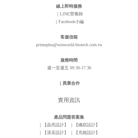
線上即時服務
｜LINE營養師
｜Facebook小編
客服信箱
primeplus@winworld-biotech.com.tw
服務時間
週一至週五 09:30-17:30
｜異業合作
實用資訊
產品問題答案集
｜【晶亮設計】
｜【纖窈設計】
｜【漾采設計】
｜【充能設計】