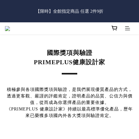
4
5
7
9
6
9
5
4
0
2
2
1
8
2
4
6
3
6
2
【限時】全館指定商品 任選 2件9折
父親節限定｜全館滿888免運費
3
4
6
8
5
8
4
:
:
:
3
1
1
0
7
1
3
5
2
5
1
立即逛逛
2
9
3
5
7
4
7
3
Days
Hours
Minutes
Seconds
2
0
0
6
0
2
4
1
4
0
1
8
2
4
6
3
6
2
父親節限定｜全館滿888免運費
1
5
1
3
0
3
:
:
:
0
7
1
3
5
2
5
1
立即逛逛
0
4
0
2
2
Days
Hours
Minutes
Seconds
6
0
2
4
1
4
0
3
1
1
5
1
3
0
3
2
0
0
4
0
2
2
國際獎項與驗證
1
3
1
1
0
PRIMEPLUS健康設計家
2
0
0
1
0
積極參與各項國際獎項與驗證，是我們展現優質產品的方式，
透過更客觀、嚴謹的評鑑肯定，證明產品的品質、公信力與價
值，從而成為你選擇產品的重要依據。
《PRIMEPLUS 健康設計家》持續以最高標準優化產品，歷年
來已榮獲多項國內外各大獎項與驗證肯定。