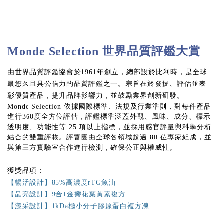
Monde Selection 世界品質評鑑大賞
由世界品質評鑑協會於1961年創立，總部設於比利時，是全球
最悠久且具公信力的品質評鑑之一。宗旨在於發掘、評估並表
彰優質產品，提升品牌影響力，並鼓勵業界創新研發。
Monde Selection 依據國際標準、法規及行業準則，對每件產品
進行360度全方位評估，評鑑標準涵蓋外觀、風味、成分、標示
透明度、功能性等 25 項以上指標，並採用感官評量與科學分析
結合的雙重評核。評審團由全球各領域超過 80 位專家組成，並
與第三方實驗室合作進行檢測，確保公正與權威性。
獲獎品項：
【暢活設計】85%高濃度rTG魚油
【晶亮設計】9合1金盞花葉黃素複方
【漾采設計】1kDa極小分子膠原蛋白複方凍