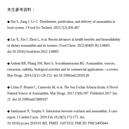
本文參考資料：
◆ Dai S, Zang J, Lv C. Distribution, purification, and delivery of astaxanthin in
food system. J Food Sci Technol. 2022;7(2):456-467.
◆ Liu X, Xie J, Zhou L, et al. Recent advances in health benefits and bioavailability
of dietary astaxanthin and its isomers. Food Chem. 2023;404(Pt B):134605.
doi:10.1016/j.foodchem.2022.134605
◆ Ambati RR, Phang SM, Ravi S, Aswathanarayana RG. Astaxanthin: sources,
extraction, stability, biological activities and its commercial applications—a review.
Mar Drugs. 2014;12(1):128-152. doi:10.3390/md12010128
◆ Cirino P, Brunet C, Ciaravolo M, et al. The Sea Urchin Arbacia lixula: A Novel
Natural Source of Astaxanthin. Mar Drugs. 2017;15(6):187. Published 2017 Jun
21. doi:10.3390/md15060187
◆ Santiyanon N, Yeephu S. Interaction between warfarin and astaxanthin: A case
report. J Cardiol Cases. 2019 Feb 18;19(5):173-175. doi:
10.1016/j.jccase.2019.01.002. PMID: 31073352; PMCID: PMC6495044.