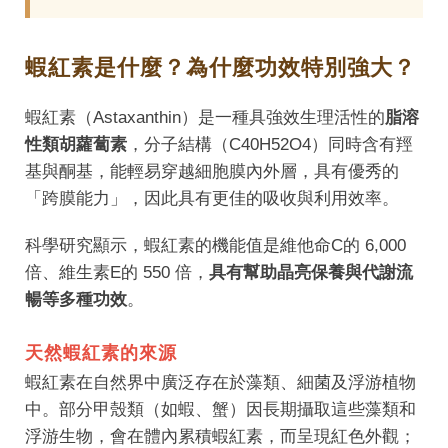
蝦紅素是什麼？為什麼功效特別強大？
蝦紅素（Astaxanthin）是一種具強效生理活性的
脂溶
性類胡蘿蔔素
，分子結構（C40H52O4）同時含有羥
基與酮基，能輕易穿越細胞膜內外層，具有優秀的
「跨膜能力」，因此具有更佳的吸收與利用效率。
科學研究顯示，蝦紅素的機能值是維他命C的 6,000
倍、維生素E的 550 倍，
具有幫助晶亮保養與代謝流
暢等多種功效
。
天然蝦紅素的來源
蝦紅素在自然界中廣泛存在於藻類、細菌及浮游植物
中。部分甲殼類（如蝦、蟹）因長期攝取這些藻類和
浮游生物，會在體內累積蝦紅素，而呈現紅色外觀；