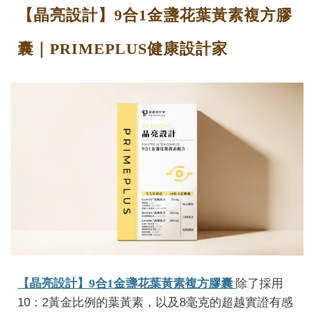
【晶亮設計】9合1金盞花葉黃素複方膠
囊｜PRIMEPLUS健康設計家
【晶亮設計】9合1金盞花葉黃素複方膠囊
除了採用
10：2黃金比例的葉黃素，以及8毫克的超越實證有感