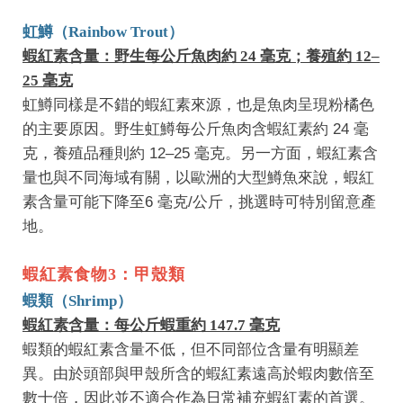
虹鱒（Rainbow Trout）
蝦紅素含量：野生每公斤魚肉約 24 毫克；養殖約 12–
25 毫克
虹鱒同樣是不錯的蝦紅素來源，也是魚肉呈現粉橘色
的主要原因。野生虹鱒每公斤魚肉含蝦紅素約 24 毫
克，養殖品種則約 12–25 毫克。另一方面，蝦紅素含
量也與不同海域有關，以歐洲的大型鱒魚來說，蝦紅
素含量可能下降至6 毫克/公斤，挑選時可特別留意產
地。
蝦紅素食物3：甲殼類
蝦類（Shrimp）
蝦紅素含量：每公斤蝦重約 147.7 毫克
蝦類的蝦紅素含量不低，但不同部位含量有明顯差
異。由於頭部與甲殼所含的蝦紅素遠高於蝦肉數倍至
數十倍，因此並不適合作為日常補充蝦紅素的首選。