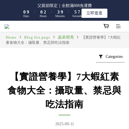
8
8
1
1
1
1
3
3
4
4
6
6
7
7
父親節限定｜全館滿888免運費
父親節限定｜全館滿888免運費
7
7
9
:
:
:
:
:
:
0
0
9
9
0
0
2
2
3
3
9
9
5
5
6
6
立即逛逛
立即逛逛
6
6
8
9
Days
Days
Hours
Hours
Minutes
Minutes
Seconds
Seconds
8
8
1
1
2
2
8
8
4
4
5
5
5
5
7
8
7
7
0
0
1
1
7
7
3
3
4
4
4
4
6
7
9
6
6
0
0
6
6
2
2
3
3
【限時】全館指定商品 任選 2件9折
3
3
5
6
8
9
5
5
5
5
1
1
2
2
Home
Blog list page
晶采明亮
【實證營養學】7大蝦紅
2
2
4
5
7
8
素食物大全：攝取量、禁忌與吃法指南
4
4
4
4
0
0
1
1
1
1
3
4
6
7
父親節限定｜全館滿888免運費
3
3
3
3
0
0
:
:
:
0
9
0
2
3
9
5
6
立即逛逛
2
2
2
2
Categories
Days
Hours
Minutes
Seconds
8
1
2
8
4
5
1
1
1
1
7
0
1
7
3
4
0
0
0
0
6
0
6
2
3
【實證營養學】7大蝦紅素
5
5
1
2
4
4
0
1
食物大全：攝取量、禁忌與
3
3
0
2
2
吃法指南
1
1
0
0
2025-09-11