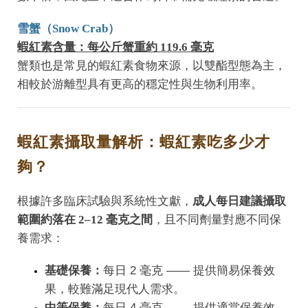
雪蟹（Snow Crab）
蝦紅素含量：每公斤蟹重約 119.6 毫克
蟹類也是常見的蝦紅素食物來源，以雙酯型態為主，
相較於游離型具有更高的穩定性與生物利用率。
蝦紅素攝取量解析：蝦紅素吃多少才
夠？
根據許多臨床試驗與系統性文獻，
成人每日建議攝取
範圍約落在 2–12 毫克之間
，且不同劑量對應不同保
養需求：
基礎保養：
每日 2 毫克 —— 提供簡易保養效
果，較難滿足現代人需求。
中等保養：
每日 4 毫克 —— 提供適當保養效