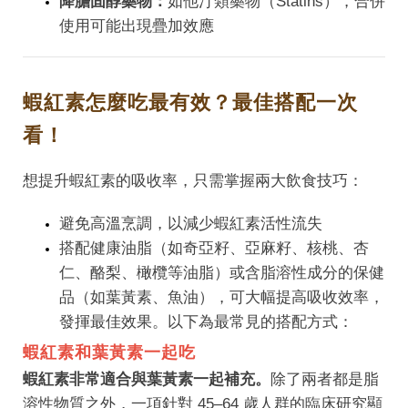
降膽固醇藥物：
如他汀類藥物（Statins），合併
使用可能出現疊加效應
蝦紅素怎麼吃最有效？最佳搭配一次
看！
想提升蝦紅素的吸收率，只需掌握兩大飲食技巧：
避免高溫烹調，以減少蝦紅素活性流失
搭配健康油脂（如奇亞籽、亞麻籽、核桃、杏
仁、酪梨、橄欖等油脂）或含脂溶性成分的保健
品（如葉黃素、魚油），可大幅提高吸收效率，
發揮最佳效果。以下為最常見的搭配方式：
蝦紅素和葉黃素一起吃
蝦紅素非常適合與葉黃素一起補充。
除了兩者都是脂
溶性物質之外，一項針對 45–64 歲人群的臨床研究顯