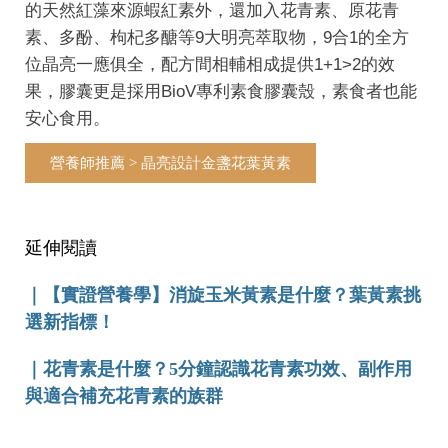
的天然紅藻來源蝦紅素外，還加入花青素、原花青
素、多酚、枸杞多醣等9大明亮萃取物，9合1的全方
位晶亮一應俱全，配方間相輔相成提供1+1>2的效
果，膠囊更是採用BioV專利素食膠囊殼，素食者也能
安心食用。
營養師推薦 > 晶亮設計金盞花葉黃素
延伸閱讀
｜
【實證營養學】消旋玉米黃素是什麼？葉黃素挑
選新指標！
｜
花青素是什麼？5分鐘認識花青素功效、副作用
與適合補充花青素的族群