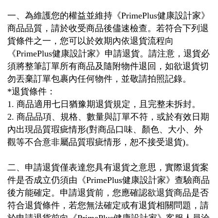
一、為維護您的權益並維持《
PrimePlus
健康設計家》
商品品質，請於收受商品後儘速檢查。若符合下列退
貨條件之一，您可以於效期內依退貨流程向
《
PrimePlus
健康設計家》申請退貨。請注意，退貨必
須將整筆訂單所有商品及隨附物件退回，如欲退貨切
勿丟棄訂單包裹內任何物件，並敬請拍照記錄。
*退貨條件：
1.
商品適用七日猶豫期退貨規定，且完整未拆封。
2.
商品品項、規格、數量與訂單不符，或於有效日期
內出現品質瑕疵情形
(
對商品口味、顏色、大小、外
觀等不合意非屬品質瑕疵情形，恕不接受退貨
)
。
二、申請退貨僅表達您具有退貨之意思，實際退貨案
件是否成立仍須由《
PrimePlus
健康設計家》查驗商品
後方能確定。申請退貨前，您應確認欲退貨商品是否
符合退貨條件，若您無法確定或有退貨相關問題，請