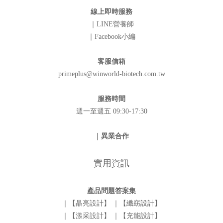
線上即時服務
｜LINE營養師
｜Facebook小編
客服信箱
primeplus@winworld-biotech.com.tw
服務時間
週一至週五 09:30-17:30
｜異業合作
實用資訊
產品問題答案集
｜【晶亮設計】
｜【纖窈設計】
｜【漾采設計】
｜【充能設計】