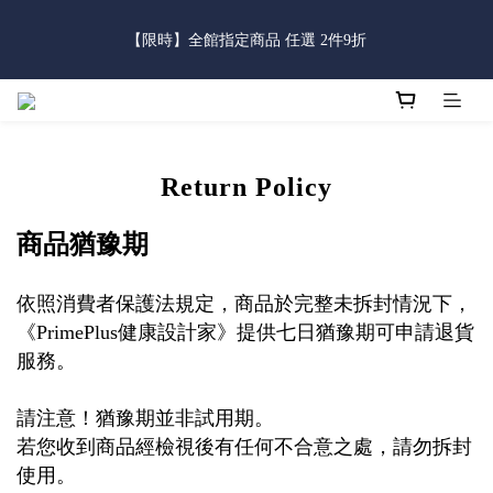
0
6
0
【限時】全館指定商品 任選 2件9折
4
3
4
6
5
6
5
2
1
2
4
3
4
3
父親節限定｜全館滿888免運費
5
3
2
3
5
4
5
4
:
:
:
1
0
1
3
2
9
3
2
立即逛逛
4
Days
Hours
Minutes
Seconds
2
1
2
4
3
4
3
父親節限定｜全館滿888免運費
0
0
2
1
8
2
1
3
:
:
:
1
0
1
3
2
9
3
2
1
0
7
1
0
立即逛逛
2
Days
Hours
Minutes
Seconds
0
0
2
1
8
2
1
0
6
0
1
1
0
7
1
0
5
0
0
6
0
4
Return Policy
5
3
4
2
3
商品猶豫期
1
2
0
1
依照消費者保護法規定，商品於完整未拆封情況下，
0
《
PrimePlus
健康設計家》提供七日猶豫期可申請退貨
服務。
請注意！猶豫期並非試用期。
若您收到商品經檢視後有任何不合意之處，請勿拆封
使用。