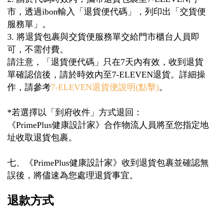
市，透過
ibon
輸入「退貨便代碼」，列印出「交貨便
服務單」。
3.
將退貨包裹與交貨便服務單交給門市櫃台人員即
可，不需付費。
請注意，「退貨便代碼」只在
7
天內有效，收到退貨
單確認信後，請於時效內至
7-
ELEVEN
退貨。詳細操
作，請參考
7-
ELEVEN退貨便說明
(
點擊
)
。
*
若
選擇以「到府收件」方式退回：
《
PrimePlus
健康設計家》合作物流人員將至您指定地
址收取退貨包裹。
七、《
PrimePlus
健康設計家》收到退貨包裹並確認無
誤後，將儘速為您處理退貨事宜。
退款方式