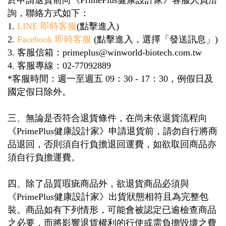
於申請退貨前向《
PrimePlus
健康設計家》客服人員洽
詢，聯絡方式如下：
1.
LINE
即時客服
(點擊進入)
2.
Facebook
即時客服
(
點擊
進入，選擇「發送訊息」
)
3.
客服信箱：
primeplus@winworld-biotech.com.tw
4.
客服專線：
02-77092889
*
客服時間：週一至週五
09
：
30 - 17
：
30
，例假日及
國定假日除外。
三、無論是否符合退貨條件，在尚未依退貨流程向
《
PrimePlus
健康設計家》申請退貨前，請勿自行將商
品退回，否則須自行負擔退回運費，如欲取回商品亦
須自行負擔運費。
四、除了品質瑕疵商品外，欲退貨商品必須與
《
PrimePlus
健康設計家》出貨狀態相符且為完整包
裝。商品如有下列情形，可能會被認定已逾檢查商品
之必要，而將影響退貨權利的行使或需負擔毀壞之費