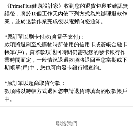
《
PrimePlus
健康設計家》收到您的退貨包裹並確認無
誤後，將於
10
個工作天內依下列方式為您辦理退款作
業，並於退款作業完成後以電郵向您通知。
*
原訂單以刷卡付款
(
含電子支付
)
：
款項將退刷至您購物時所使用的信用卡或簽帳金融卡
帳單
(
戶
)
，實際款項退回時間仍需視您的發卡銀行作
業時間而定，一般情況退還款項將退回至您當期或下
期帳單
(
戶
)
中，您也可向發卡銀行端查詢。
*
原訂單以超商取貨付款：
款項將以轉帳方式退回您申請退貨時填寫的收款帳戶
中。
聯絡我們