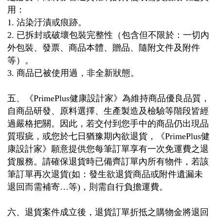
用：
1.
沾染汙漬或痕跡。
2.
已拆封或破壞包裝完整性（包含但不限於：一切內
外包裝、發票、商品本體、贈品、隨附文件及附件
等）。
3.
商品已被使用過，非全新狀態。
五、《
PrimePlus
健康設計家》為維持商品優良品質，
自商品研發、原料選擇、生產製造及檢驗等階段皆經
過嚴格把關。因此，若交付到您手中的商品仍出現品
質瑕疵，或您於七日猶豫期內欲退貨，《
PrimePlus
健
康設計家》願意提供您每筆訂單享有一次免運費之退
貨服務。請確保退貨時已備齊訂單內所有物件，若該
筆訂單再次退貨
(
如：發生欲退貨商品或附件遺漏未
退回而需補寄…等
)
，則需自行負擔運費。
六、退貨案件成立後，退貨訂單折抵之購物金將退回