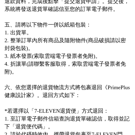
退款資料，完成後點擊「提交退貨申請」。提交後，
系統將發送退貨單確認信至您的訂單電子郵件。
五、請將以下物件一併以紙箱包裝：
1.
出貨單。
2.
整筆訂單內所有商品及隨附物件
(
商品破損請以密
封袋包裝
)
。
3.
紙本發票
(
索取雲端電子發票者免附
)
。
4.
折讓單
(
請聯繫客服取得，索取雲端電子發票者免
附
)
。
六、依您選擇的退貨物流方式將包裹退回《
PrimePlus
健康設計家》。退回方式如下：
*
若
選擇以「
7-ELEVEN
退貨便」方式退回：
1.
至訂單電子郵件信箱查詢退貨單確認信，取得並記
下「退貨便代碼」。
2.
請於代碼時效內，攜帶退貨包裹至
7-
ELEVEN
門